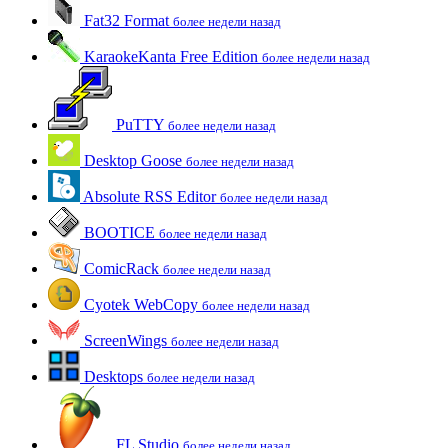
Fat32 Format
более недели назад
KaraokeKanta Free Edition
более недели назад
PuTTY
более недели назад
Desktop Goose
более недели назад
Absolute RSS Editor
более недели назад
BOOTICE
более недели назад
ComicRack
более недели назад
Cyotek WebCopy
более недели назад
ScreenWings
более недели назад
Desktops
более недели назад
FL Studio
более недели назад