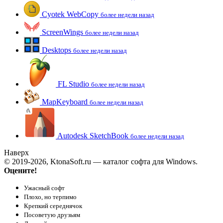
Cyotek WebCopy
более недели назад
ScreenWings
более недели назад
Desktops
более недели назад
FL Studio
более недели назад
MapKeyboard
более недели назад
Autodesk SketchBook
более недели назад
Наверх
© 2019-2026, KtonaSoft.ru — каталог софта для Windows.
Оцените!
Ужасный софт
Плохо, но терпимо
Крепкий середнячок
Посоветую друзьям