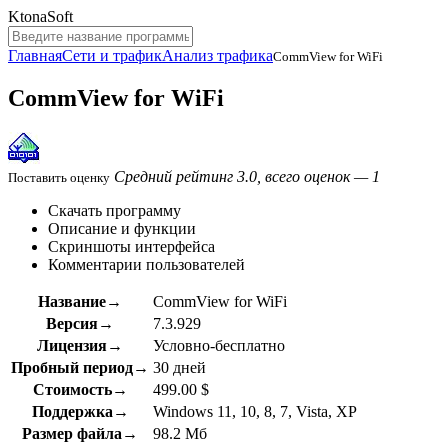
KtonaSoft
Главная
Сети и трафик
Анализ трафика
CommView for WiFi
CommView for WiFi
Средний рейтинг 3.0, всего оценок — 1
Поставить оценку
Скачать программу
Описание и функции
Скриншоты интерфейса
Комментарии пользователей
Название→
CommView for WiFi
Версия→
7.3.929
Лицензия→
Условно-бесплатно
Пробный период→
30 дней
Стоимость→
499.00 $
Поддержка→
Windows 11, 10, 8, 7, Vista, XP
Размер файла→
98.2 Мб