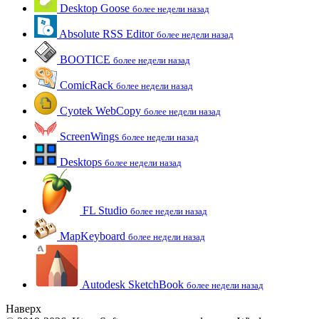
Desktop Goose
более недели назад
Absolute RSS Editor
более недели назад
BOOTICE
более недели назад
ComicRack
более недели назад
Cyotek WebCopy
более недели назад
ScreenWings
более недели назад
Desktops
более недели назад
FL Studio
более недели назад
MapKeyboard
более недели назад
Autodesk SketchBook
более недели назад
Наверх