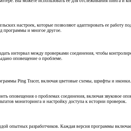
ьютере. Вы можете использовать ее для отслеживания пинга и ко
ельских настроек, которые позволяют адаптировать ее работу п
д программы и многое другое.
задать интервал между проверками соединения, чтобы контролир
выдано оповещение о проблеме.
граммы Ping Tracer, включая цветовые схемы, шрифты и иконки.
ить оповещения о проблемах соединения, включая звуковое опо
льтатов мониторинга и настройку доступа к истории проверок.
андой опытных разработчиков. Каждая версия программы включае