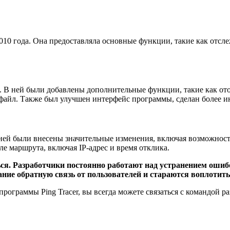
2010 года. Она предоставляла основные функции, такие как отс
. В ней были добавлены дополнительные функции, такие как от
 файл. Также был улучшен интерфейс программы, сделан более 
ней были внесены значительные изменения, включая возможност
е маршрута, включая IP-адрес и время отклика.
ься. Разработчики постоянно работают над устранением оши
ние обратную связь от пользователей и стараются воплотит
рограммы Ping Tracer, вы всегда можете связаться с командой 