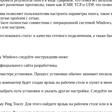
ировать результаты пинга в виде графиков, что помогает визуаль
ает различные протоколы, такие как ICMP, TCP и UDP, что позв
а позволяет пользователям настроить параметры пинга, такие к
лучае проблем с сетью.
racer полностью совместима с операционной системой Windows, 
 или настроек.
тслеживать статус и качество сетевого подключения, а также бы
му Windows следуйте инструкциям ниже:
фициального сайта разработчика.
мастера установки. Процесс установки обычно занимает несколь
 компьютер будет создан ярлык на рабочем столе и пункт в мен
ыбрать путь установки и указать другие настройки. Следуйте 
 Ping Tracer. Для этого найдите ярлык на рабочем столе или в