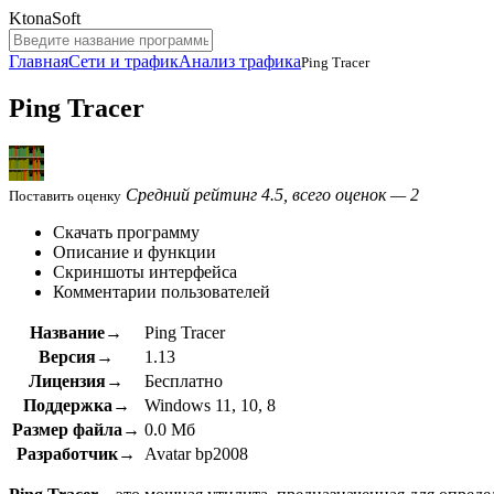
KtonaSoft
Главная
Сети и трафик
Анализ трафика
Ping Tracer
Ping Tracer
Средний рейтинг 4.5, всего оценок — 2
Поставить оценку
Скачать программу
Описание и функции
Скриншоты интерфейса
Комментарии пользователей
Название→
Ping Tracer
Версия→
1.13
Лицензия→
Бесплатно
Поддержка→
Windows 11, 10, 8
Размер файла→
0.0 Мб
Разработчик→
Avatar bp2008