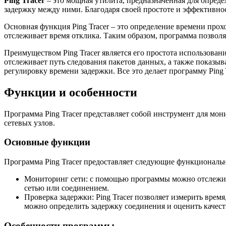
Ping Tracer
– это мощная утилита, предназначенная для опреде
задержку между ними. Благодаря своей простоте и эффективно
Основная функция Ping Tracer – это определение времени прох
отслеживает время отклика. Таким образом, программа позволя
Преимуществом Ping Tracer является его простота использовани
отслеживает путь следования пакетов данных, а также показы
регулировку времени задержки. Все это делает программу Pin
Функции и особенности
Программа Ping Tracer представляет собой инструмент для мон
сетевых узлов.
Основные функции
Программа Ping Tracer предоставляет следующие функциональ
Мониторинг сети: с помощью программы можно отслеживат
сетью или соединением.
Проверка задержки: Ping Tracer позволяет измерить врем
можно определить задержку соединения и оценить качест
Особенности программы