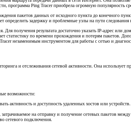
ления маршрута передачи данных в сети Интернет. Она позволяе
сти, программа Ping Tracer приобрела огромную популярность с
ождения пакетов данных от исходного пункта до конечного пункт
ет определить задержку и проблемные узлы на пути следования 
я. Для получения результата достаточно указать IP-адрес или д
вает статистику по времени прохождения и потерям пакетов. Д
g Tracer незаменимым инструментом для работы с сетью и диагн
иторинга и отслеживания сетевой активности. Она использует пр
ные возможности:
ь активность и доступность удаленных хостов или устройств. 
я, затрачиваемое на отправку и получение сетевых пакетов межд
во сетевого подключения.