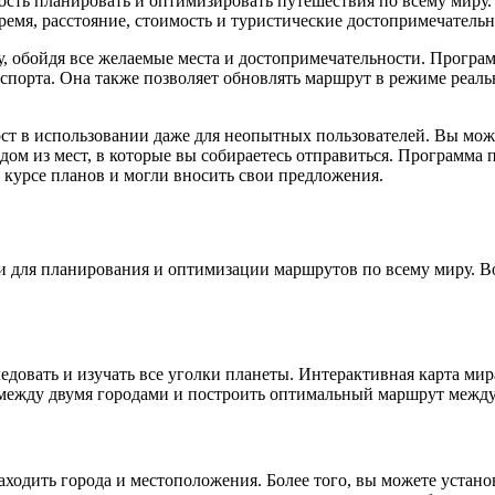
сть планировать и оптимизировать путешествия по всему миру. 
ремя, расстояние, стоимость и туристические достопримечательн
у, обойдя все желаемые места и достопримечательности. Програ
спорта. Она также позволяет обновлять маршрут в режиме реаль
т в использовании даже для неопытных пользователей. Вы может
ом из мест, в которые вы собираетесь отправиться. Программа 
 курсе планов и могли вносить свои предложения.
и для планирования и оптимизации маршрутов по всему миру. В
овать и изучать все уголки планеты. Интерактивная карта мира
е между двумя городами и построить оптимальный маршрут межд
аходить города и местоположения. Более того, вы можете устан