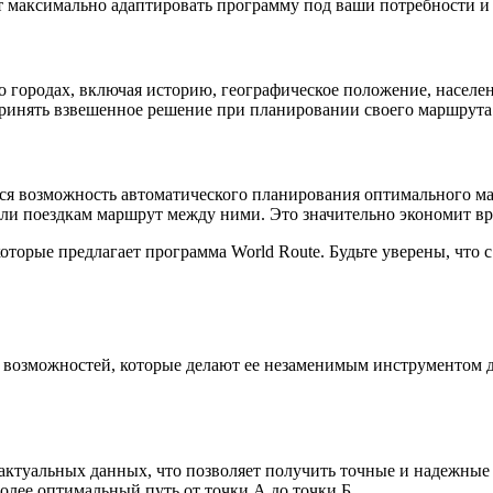
ет максимально адаптировать программу под ваши потребности и
 городах, включая историю, географическое положение, населен
принять взвешенное решение при планировании своего маршрута
ся возможность автоматического планирования оптимального ма
ли поездкам маршрут между ними. Это значительно экономит вр
которые предлагает программа World Route. Будьте уверены, чт
х возможностей, которые делают ее незаменимым инструментом 
актуальных данных, что позволяет получить точные и надежные
олее оптимальный путь от точки А до точки Б.