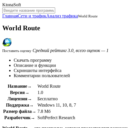
KtonaSoft
Главная
Сети и трафик
Анализ трафика
World Route
World Route
Средний рейтинг 3.0, всего оценок — 1
Поставить оценку
Скачать программу
Описание и функции
Скриншоты интерфейса
Комментарии пользователей
Название→
World Route
Версия→
1.0
Лицензия→
Бесплатно
Поддержка→
Windows 11, 10, 8, 7
Размер файла→
7.8 Мб
Разработчик→
SoftPerfect Research