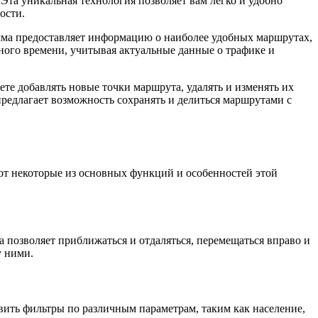
Эта уникальная технология позволяет вам легко и удобно
ости.
мма предоставляет информацию о наиболее удобных маршрутах,
ного времени, учитывая актуальные данные о трафике и
е добавлять новые точки маршрута, удалять и изменять их
предлагает возможность сохранять и делиться маршрутами с
от некоторые из основных функций и особенностей этой
 позволяет приближаться и отдаляться, перемещаться вправо и
у ними.
овить фильтры по различным параметрам, таким как население,