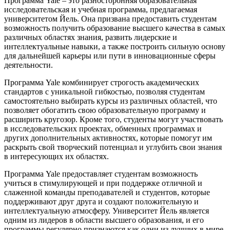
Программа Yale – это разносторонняя образовательная
исследовательская и учебная программа, предлагаемая
университетом Йель. Она призвана предоставить студентам
возможность получить образование высшего качества в самых
различных областях знания, развить лидерские и
интеллектуальные навыки, а также построить сильную основу
для дальнейшей карьеры или пути в инновационные сферы
деятельности.
Программа Yale комбинирует строгость академических
стандартов с уникальной гибкостью, позволяя студентам
самостоятельно выбирать курсы из различных областей, что
позволяет обогатить свою образовательную программу и
расширить кругозор. Кроме того, студенты могут участвовать
в исследовательских проектах, обменных программах и
других дополнительных активностях, которые помогут им
раскрыть свой творческий потенциал и углубить свои знания
в интересующих их областях.
Программа Yale предоставляет студентам возможность
учиться в стимулирующей и при поддержке отличной и
слаженной команды преподавателей и студентов, которые
поддерживают друг друга и создают положительную и
интеллектуальную атмосферу. Университет Йель является
одним из лидеров в области высшего образования, и его
программы регулярно признаются как одни из лучших в мире.