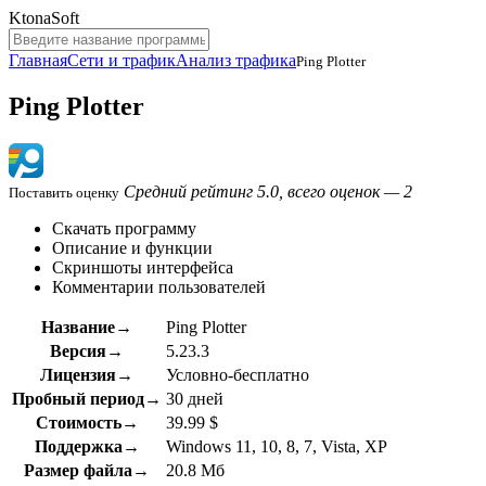
KtonaSoft
Главная
Сети и трафик
Анализ трафика
Ping Plotter
Ping Plotter
Средний рейтинг 5.0, всего оценок — 2
Поставить оценку
Скачать программу
Описание и функции
Скриншоты интерфейса
Комментарии пользователей
Название→
Ping Plotter
Версия→
5.23.3
Лицензия→
Условно-бесплатно
Пробный период→
30 дней
Стоимость→
39.99 $
Поддержка→
Windows 11, 10, 8, 7, Vista, XP
Размер файла→
20.8 Мб