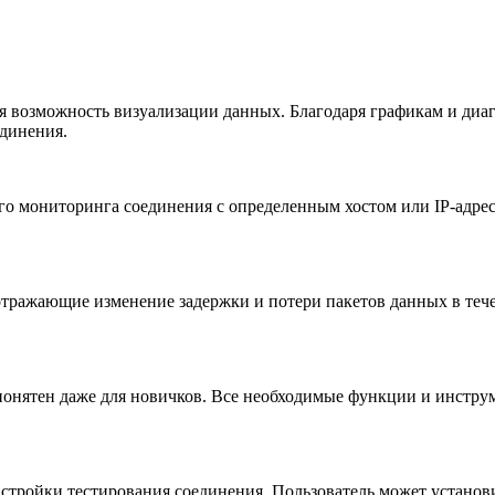
я возможность визуализации данных. Благодаря графикам и диаг
единения.
ого мониторинга соединения с определенным хостом или IP-адр
отражающие изменение задержки и потери пакетов данных в тече
 понятен даже для новичков. Все необходимые функции и инстру
астройки тестирования соединения. Пользователь может установ