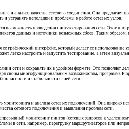
торинга и анализа качества сетевого соединения. Она предлагае
ь и устранять неполадки и проблемы в работе сетевых узлов.
тся возможность проведения пинг-тестирования сети. Этот инстр
 пакетов данных и источники возможных сбоев. Таким образом, 
ся ее графический интерфейс, который делает ее использование 
жет легко настроить и запустить тестирование, а затем визуаль
стоянии сети и сохранять их в удобном формате. Это позволяет 
аря своим многофункциональным возможностям, программа Ping 
 безопасности и стабильности своей сети.
сть мониторинга и анализа сетевых подключений. Она широко и
чества сетевого подключения и выявления проблем сети.
 непрерывный мониторинг пингов (сетевых запросов к удаленно
облемы в сети, например, перегрузку маршрутизаторов или непр