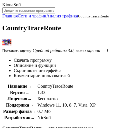
KtonaSoft
Главная
Сети и трафик
Анализ трафика
CountryTraceRoute
CountryTraceRoute
Средний рейтинг 3.0, всего оценок — 1
Поставить оценку
Скачать программу
Описание и функции
Скриншоты интерфейса
Комментарии пользователей
Название→
CountryTraceRoute
Версия→
1.33
Лицензия→
Бесплатно
Поддержка→
Windows 11, 10, 8, 7, Vista, XP
Размер файла→
0.7 Мб
Разработчик→
NirSoft