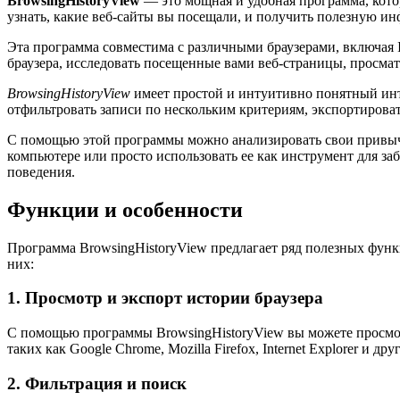
BrowsingHistoryView
— это мощная и удобная программа, кото
узнать, какие веб-сайты вы посещали, и получить полезную и
Эта программа совместима с различными браузерами, включая Int
браузера, исследовать посещенные вами веб-страницы, просмат
BrowsingHistoryView
имеет простой и интуитивно понятный инте
отфильтровать записи по нескольким критериям, экспортирова
С помощью этой программы можно анализировать свои привычки
компьютере или просто использовать ее как инструмент для за
поведения.
Функции и особенности
Программа BrowsingHistoryView предлагает ряд полезных функ
них:
1. Просмотр и экспорт истории браузера
С помощью программы BrowsingHistoryView вы можете просмот
таких как Google Chrome, Mozilla Firefox, Internet Explorer 
2. Фильтрация и поиск