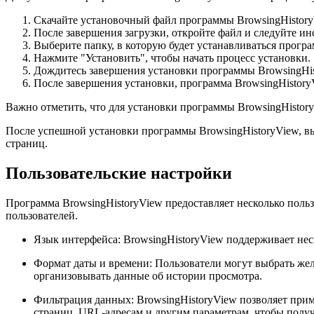
Скачайте установочный файл программы BrowsingHistory
После завершения загрузки, откройте файл и следуйте ин
Выберите папку, в которую будет устанавливаться програ
Нажмите "Установить", чтобы начать процесс установки.
Дождитесь завершения установки программы BrowsingHis
После завершения установки, программа BrowsingHistoryV
Важно отметить, что для установки программы BrowsingHistory
После успешной установки программы BrowsingHistoryView, вы
страниц.
Пользовательские настройки
Программа BrowsingHistoryView предоставляет несколько пол
пользователей.
Язык интерфейса: BrowsingHistoryView поддерживает неск
Формат даты и времени: Пользователи могут выбрать жел
организовывать данные об истории просмотра.
Фильтрация данных: BrowsingHistoryView позволяет прим
страниц, URL-адресам и другим параметрам, чтобы получ