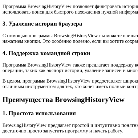
Программа BrowsingHistoryView позволяет фильтровать истори
использовать поиск для быстрого нахождения нужной информац
3. Удаление истории браузера
С помощью программы BrowsingHistoryView вы можете очищать
нажатием кнопки. Это особенно полезно, если вы хотите сохра
4. Поддержка командной строки
Программа BrowsingHistoryView также предлагает поддержку к
операций, таких как экспорт истории, удаление записей и мног
В целом, программа BrowsingHistoryView предоставляет широк
отличным инструментом для тех, кто хочет иметь полный конт
Преимущества BrowsingHistoryView
1. Простота использования
BrowsingHistoryView предлагает простой и интуитивно понятн
достаточно просто запустить программу и начать работу.