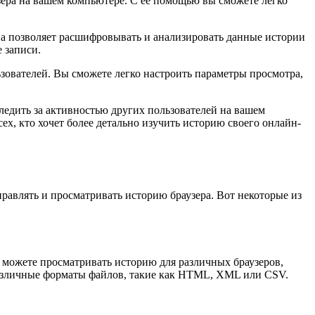
зера на вашем компьютере. С ее помощью вы сможете легко
. Она позволяет расшифровывать и анализировать данные истории
 записи.
зователей. Вы сможете легко настроить параметры просмотра,
едить за активностью других пользователей на вашем
ех, кто хочет более детально изучить историю своего онлайн-
равлять и просматривать историю браузера. Вот некоторые из
можете просматривать историю для различных браузеров,
в различные форматы файлов, такие как HTML, XML или CSV.