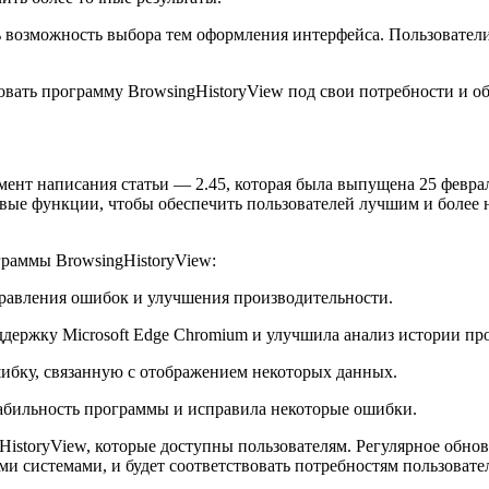
 возможность выбора тем оформления интерфейса. Пользователи
овать программу BrowsingHistoryView под свои потребности и 
мент написания статьи — 2.45, которая была выпущена 25 феврал
ые функции, чтобы обеспечить пользователей лучшим и более 
граммы BrowsingHistoryView:
правления ошибок и улучшения производительности.
ддержку Microsoft Edge Chromium и улучшила анализ истории пр
шибку, связанную с отображением некоторых данных.
табильность программы и исправила некоторые ошибки.
storyView, которые доступны пользователям. Регулярное обновл
и системами, и будет соответствовать потребностям пользовател