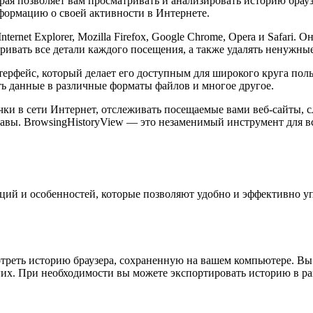
рая позволяет вам просматривать и анализировать историю брау
нформацию о своей активности в Интернете.
ernet Explorer, Mozilla Firefox, Google Chrome, Opera и Safari
ривать все детали каждого посещения, а также удалять ненужные
рфейс, который делает его доступным для широкого круга поль
ть данные в различные форматы файлов и многое другое.
 в сети Интернет, отслеживать посещаемые вами веб-сайты, сл
бавы. BrowsingHistoryView — это незаменимый инструмент для вс
ций и особенностей, которые позволяют удобно и эффективно уп
реть историю браузера, сохраненную на вашем компьютере. Вы 
и других. При необходимости вы можете экспортировать историю 