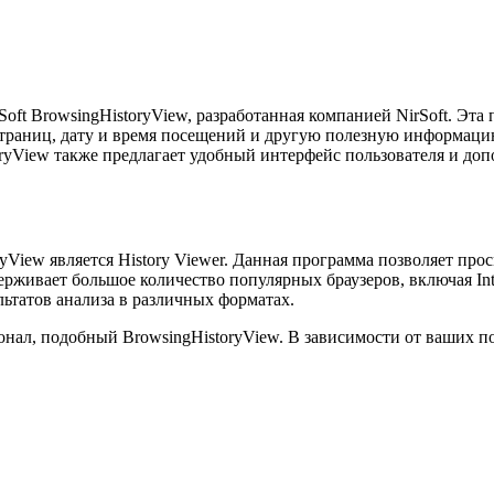
oft BrowsingHistoryView, разработанная компанией NirSoft. Эта
страниц, дату и время посещений и другую полезную информаци
gHistoryView также предлагает удобный интерфейс пользователя и
View является History Viewer. Данная программа позволяет прос
живает большое количество популярных браузеров, включая Interne
ьтатов анализа в различных форматах.
онал, подобный BrowsingHistoryView. В зависимости от ваших 