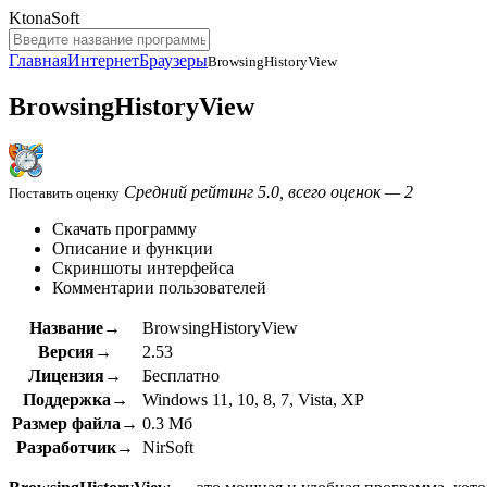
KtonaSoft
Главная
Интернет
Браузеры
BrowsingHistoryView
BrowsingHistoryView
Средний рейтинг 5.0, всего оценок — 2
Поставить оценку
Скачать программу
Описание и функции
Скриншоты интерфейса
Комментарии пользователей
Название→
BrowsingHistoryView
Версия→
2.53
Лицензия→
Бесплатно
Поддержка→
Windows 11, 10, 8, 7, Vista, XP
Размер файла→
0.3 Мб
Разработчик→
NirSoft