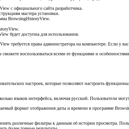
View с официального сайта разработчика.
струкциям мастера установки.
мма BrowsingHistoryView.
toryView.
iew будет доступна для использования.
View требуется права администратора на компьютере. Если у вас
 сможете воспользоваться всеми ее функциями и особенностями 
ьзовательских настроек, которые позволяют настроить функцио
олько языков интерфейса, включая русский. Пользователи могут
аемый формат отображения даты и времени в программе Browsin
енять различные фильтры к данным об истории просмотра. Поль
ить более точные результаты.