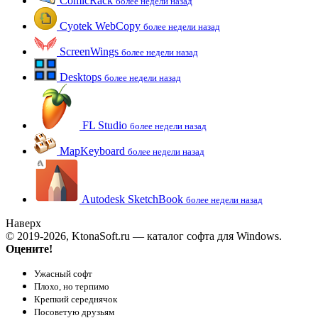
ComicRack
более недели назад
Cyotek WebCopy
более недели назад
ScreenWings
более недели назад
Desktops
более недели назад
FL Studio
более недели назад
MapKeyboard
более недели назад
Autodesk SketchBook
более недели назад
Наверх
© 2019-2026, KtonaSoft.ru — каталог софта для Windows.
Оцените!
Ужасный софт
Плохо, но терпимо
Крепкий середнячок
Посоветую друзьям