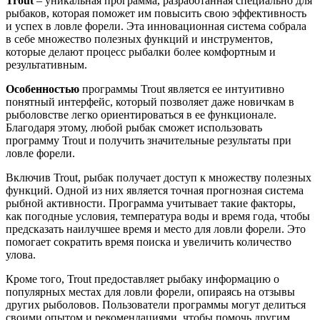
Trout
– уникальная программа, разработанная специально для
рыбаков, которая поможет им повысить свою эффективность
и успех в ловле форели. Эта инновационная система собрала
в себе множество полезных функций и инструментов,
которые делают процесс рыбалки более комфортным и
результативным.
Особенностью
программы Trout является ее интуитивно
понятный интерфейс, который позволяет даже новичкам в
рыболовстве легко ориентироваться в ее функционале.
Благодаря этому, любой рыбак сможет использовать
программу Trout и получить значительные результаты при
ловле форели.
Включив Trout, рыбак получает доступ к множеству полезных
функций. Одной из них является точная прогнозная система
рыбной активности. Программа учитывает такие факторы,
как погодные условия, температура воды и время года, чтобы
предсказать наилучшее время и место для ловли форели. Это
помогает сократить время поиска и увеличить количество
улова.
Кроме того, Trout предоставляет рыбаку информацию о
популярных местах для ловли форели, опираясь на отзывы
других рыболовов. Пользователи программы могут делиться
своими опытом и рекомендациями, чтобы помочь другим