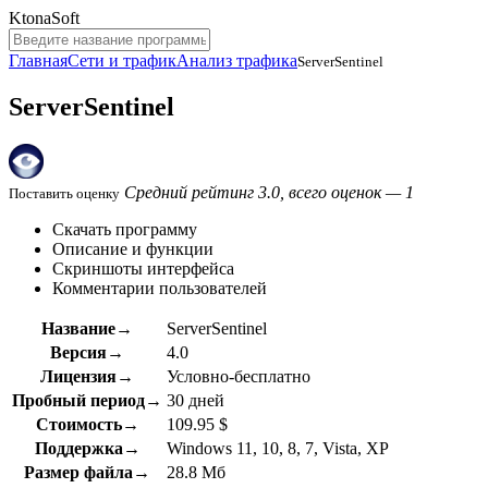
KtonaSoft
Главная
Сети и трафик
Анализ трафика
ServerSentinel
ServerSentinel
Средний рейтинг 3.0, всего оценок — 1
Поставить оценку
Скачать программу
Описание и функции
Скриншоты интерфейса
Комментарии пользователей
Название→
ServerSentinel
Версия→
4.0
Лицензия→
Условно-бесплатно
Пробный период→
30 дней
Стоимость→
109.95 $
Поддержка→
Windows 11, 10, 8, 7, Vista, XP
Размер файла→
28.8 Мб