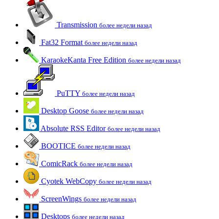
Transmission
более недели назад
Fat32 Format
более недели назад
KaraokeKanta Free Edition
более недели назад
PuTTY
более недели назад
Desktop Goose
более недели назад
Absolute RSS Editor
более недели назад
BOOTICE
более недели назад
ComicRack
более недели назад
Cyotek WebCopy
более недели назад
ScreenWings
более недели назад
Desktops
более недели назад