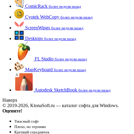
ComicRack
более недели назад
Cyotek WebCopy
более недели назад
ScreenWings
более недели назад
Desktops
более недели назад
FL Studio
более недели назад
MapKeyboard
более недели назад
Autodesk SketchBook
более недели назад
Наверх
© 2019-2026, KtonaSoft.ru — каталог софта для Windows.
Оцените!
Ужасный софт
Плохо, но терпимо
Крепкий середнячок