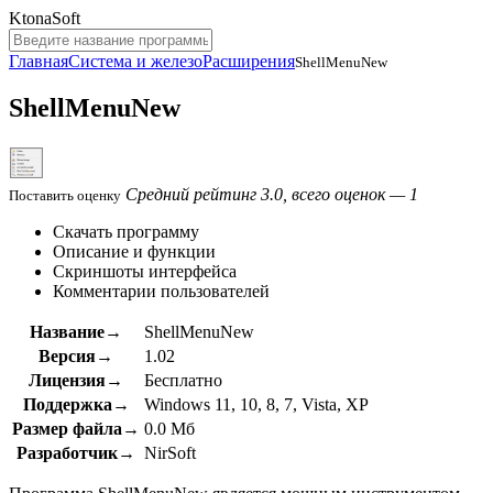
KtonaSoft
Главная
Система и железо
Расширения
ShellMenuNew
ShellMenuNew
Средний рейтинг 3.0, всего оценок — 1
Поставить оценку
Скачать программу
Описание и функции
Скриншоты интерфейса
Комментарии пользователей
Название→
ShellMenuNew
Версия→
1.02
Лицензия→
Бесплатно
Поддержка→
Windows 11, 10, 8, 7, Vista, XP
Размер файла→
0.0 Мб
Разработчик→
NirSoft