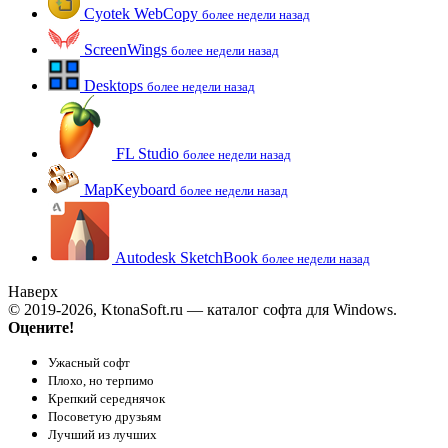
Cyotek WebCopy
более недели назад
ScreenWings
более недели назад
Desktops
более недели назад
FL Studio
более недели назад
MapKeyboard
более недели назад
Autodesk SketchBook
более недели назад
Наверх
© 2019-2026, KtonaSoft.ru — каталог софта для Windows.
Оцените!
Ужасный софт
Плохо, но терпимо
Крепкий середнячок
Посоветую друзьям
Лучший из лучших