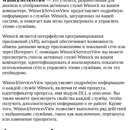
WinsockServicesView
— это утилита, разработанная для
анализа и отображения активных служб Winsock на вашем
компьютере. WinsockServicesView предоставляет подробную
информацию о службах Winsock, запущенных на вашей
системе, и помогает вам легко просматривать и управлять
этими службами.
Winsock является интерфейсом программирования
приложений (API), который обеспечивает возможность
обмена данными между приложениями в локальной сети или
через Интернет. С помощью WinsockServicesView вы можете
просмотреть список активных служб Winsock на вашем
компьютере, идентифицировать и анализировать показатели
использования сети и управлять этими службами, если это
необходимо.
WinsockServicesView предоставляет подробную информацию
о каждой службе Winsock, включая ее имя процесса,
идентификатор процесса, имя модуля DLL и описание. Вы
также можете просмотреть свойства каждой службы, чтобы
получить дополнительную информацию о ее работе. Кроме
того, WinsockServicesView позволяет выполнить ряд действий
с выбранными службами, таких как выключение, перезапуск
или изменение приоритета.