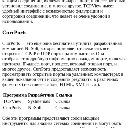
каждом соединении, включая IP-адрес, порт, процесс, который
установил соединение, и многое другое. TCPView имеет
удобный интерфейс с возможностью фильтрации и
сортировки соединений, что делает ее очень удобной в
использовании.
CurrPorts
CurrPorts — это еще одна бесплатная утилита, разработанная
компанией NirSoft, которая позволяет отслеживать все
открытые TCP/IP и UDP порты на компьютере. Она
отображает подробную информацию о каждом порте, включая
протокол, IP-адрес, порт, процесс, который открыл порт, и
многое другое. CurrPorts предоставляет возможность
просматривать открытые порты на удаленных компьютерах в
вашей локальной сети и сохранять результаты в различных
форматах (текстовые файлы, HTML, XML и т. д.).
Программа
Разработчик
Ссылка
TCPView
SysInternals
Ссылка
CurrPorts
NirSoft
Ссылка
Обе эти программы представляют собой мощные
инструменты для анализа сетевых соединений и могут быть