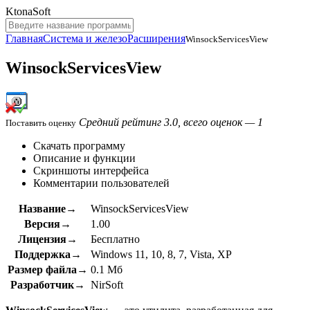
KtonaSoft
Главная
Система и железо
Расширения
WinsockServicesView
WinsockServicesView
Средний рейтинг 3.0, всего оценок — 1
Поставить оценку
Скачать программу
Описание и функции
Скриншоты интерфейса
Комментарии пользователей
Название→
WinsockServicesView
Версия→
1.00
Лицензия→
Бесплатно
Поддержка→
Windows 11, 10, 8, 7, Vista, XP
Размер файла→
0.1 Мб
Разработчик→
NirSoft