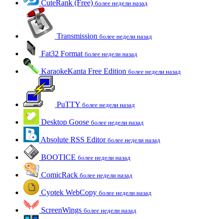
CuteRank (Free)
более недели назад
Transmission
более недели назад
Fat32 Format
более недели назад
KaraokeKanta Free Edition
более недели назад
PuTTY
более недели назад
Desktop Goose
более недели назад
Absolute RSS Editor
более недели назад
BOOTICE
более недели назад
ComicRack
более недели назад
Cyotek WebCopy
более недели назад
ScreenWings
более недели назад