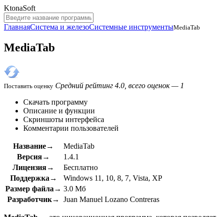
KtonaSoft
Главная
Система и железо
Системные инструменты
MediaTab
MediaTab
Средний рейтинг 4.0, всего оценок — 1
Поставить оценку
Скачать программу
Описание и функции
Скриншоты интерфейса
Комментарии пользователей
Название→
MediaTab
Версия→
1.4.1
Лицензия→
Бесплатно
Поддержка→
Windows 11, 10, 8, 7, Vista, XP
Размер файла→
3.0 Мб
Разработчик→
Juan Manuel Lozano Contreras