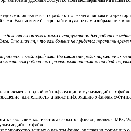
 организовать удобный доступ ко всем медиафайлам на вашем ко
.
медиафайлов является их разброс по разным папкам и директори
лами. Вы сможете быстро найти нужное вам изображение, видео 
рые делают его незаменимым инструментом для работы с медиа
лов. Это значит, что вам больше не придется тратить время на
ля работы с медиафайлами. Вы сможете редактировать их мета
озволит вам работать с различными типами медиафайлов, вкл
для просмотра подробной информации о мультимедийных файлов.
разрешение, длительность, а также информацию о файлах субтитр
отать с большим количеством форматов файлов, включая MP3, W
ультимедийных файлов.
ет множество данных о каждом файле, включая информацию о ко