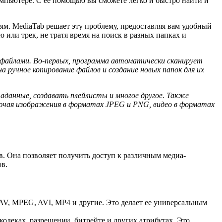
мпьютере. С ее помощью вы сможете легко и быстро найти и
ям. MediaTab решает эту проблему, предоставляя вам удобный
или трек, не тратя время на поиск в разных папках и
файлами. Во-первых, программа автоматически сканирует
 ручное копирование файлов и создание новых папок для их
данные, создавать плейлисты и многое другое. Также
ючая изображения в форматах JPEG и PNG, видео в форматах
 Она позволяет получить доступ к различным медиа-
ов.
AV, MPEG, AVI, MP4 и другие. Это делает ее универсальным
деках, разрешении, битрейте и других атрибутах. Это