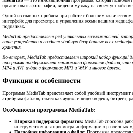
MediaTab
— это инновационная программа, которая позволяет
организовать фотографии, видео и музыку на своем устройстве
Одной из главных проблем при работе с большим количеством 
интерфейс для просмотра и управления всеми вашими медиафай
подпапках.
MediaTab предоставляет ряд уникальных возможностей, кото
ваше устройство и создает удобную базу данных всех медиафай
хранения.
Во-вторых, MediaTab предоставляет широкий набор функций д
программа поддерживает множество форматов файлов, что п
MP4 и AVI, аудио в форматах MP3 и WAV и многое другое.
Функции и особенности
Программа MediaTab представляет собой удобный инструмент 
атрибутам файлов, таким как аудио- и видео-кодеки, битрейт, 
Особенности программы MediaTab:
Широкая поддержка форматов:
MediaTab способна раб
инструментом для просмотра информации о различных м
Подробная информация о файле:
Программа предоставля