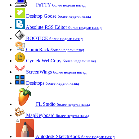
PuTTY
более недели назад
Desktop Goose
более недели назад
Absolute RSS Editor
более недели назад
BOOTICE
более недели назад
ComicRack
более недели назад
Cyotek WebCopy
более недели назад
ScreenWings
более недели назад
Desktops
более недели назад
FL Studio
более недели назад
MapKeyboard
более недели назад
Autodesk SketchBook
более недели назад