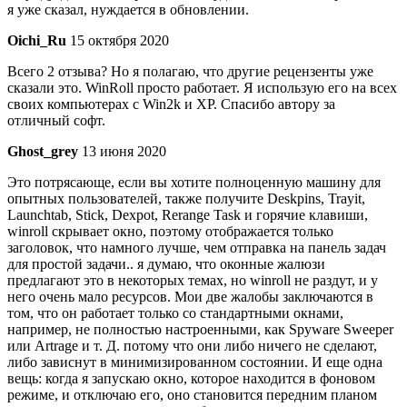
я уже сказал, нуждается в обновлении.
Oichi_Ru
15 октября 2020
Всего 2 отзыва? Но я полагаю, что другие рецензенты уже
сказали это. WinRoll просто работает. Я использую его на всех
своих компьютерах с Win2k и XP. Спасибо автору за
отличный софт.
Ghost_grey
13 июня 2020
Это потрясающе, если вы хотите полноценную машину для
опытных пользователей, также получите Deskpins, Trayit,
Launchtab, Stick, Dexpot, Rerange Task и горячие клавиши,
winroll скрывает окно, поэтому отображается только
заголовок, что намного лучше, чем отправка на панель задач
для простой задачи.. я думаю, что оконные жалюзи
предлагают это в некоторых темах, но winroll не раздут, и у
него очень мало ресурсов. Мои две жалобы заключаются в
том, что он работает только со стандартными окнами,
например, не полностью настроенными, как Spyware Sweeper
или Artrage и т. Д. потому что они либо ничего не сделают,
либо зависнут в минимизированном состоянии. И еще одна
вещь: когда я запускаю окно, которое находится в фоновом
режиме, и отключаю его, оно становится передним планом