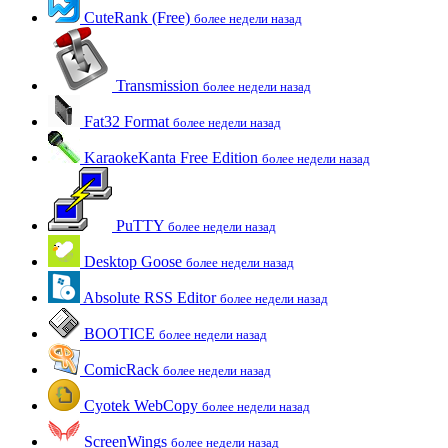
CuteRank (Free)
более недели назад
Transmission
более недели назад
Fat32 Format
более недели назад
KaraokeKanta Free Edition
более недели назад
PuTTY
более недели назад
Desktop Goose
более недели назад
Absolute RSS Editor
более недели назад
BOOTICE
более недели назад
ComicRack
более недели назад
Cyotek WebCopy
более недели назад
ScreenWings
более недели назад