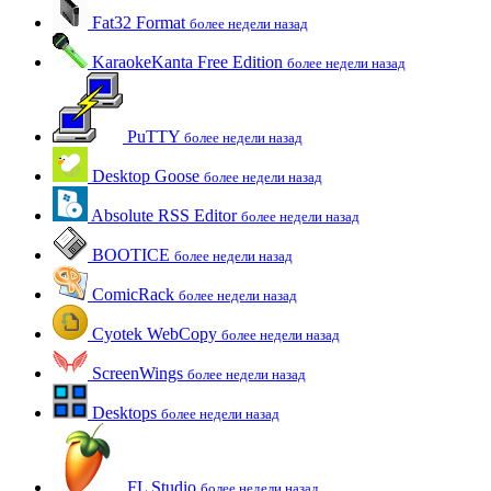
Fat32 Format
более недели назад
KaraokeKanta Free Edition
более недели назад
PuTTY
более недели назад
Desktop Goose
более недели назад
Absolute RSS Editor
более недели назад
BOOTICE
более недели назад
ComicRack
более недели назад
Cyotek WebCopy
более недели назад
ScreenWings
более недели назад
Desktops
более недели назад
FL Studio
более недели назад