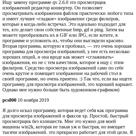
Ищу замену программе qv 2.6.0 это просмотрщик
изображений редактор конвертер. Он позволяет
просматривать изображения файлов практически любого типа
и имеет лучшее «гладкое» изображение среди фильтров,
которые я когда-либо встречал. Это идеально подходит для
тех, кто делает свои собственные bmp, gif и ping. Затем вы
можете преобразовать их в GIF или JPG, если хотите, в
программе и успокоить их, чтобы они выглядели красиво.
Вторая программа, которую я пробовал, — это очень хорошая
программа для просмотра изображений, у нее есть несколько
хороших опций, и она вроде как может «сглаживать»
изображения, но не с тем качеством, которое я ищу с этим
фильтром. Средство просмотра изображений само по себе
очень крутое и помещает изображение на рабочий стол в
своей программе, но очень приятно. :) Так что, если вы ищете
программу для просмотра изображений, это хороший вариант.
Однако мне нужно больше быть художником-графиком)
pcs800
10 ноября 2019
Я долго искал программу, которая ведет себя как программа
для просмотра изображений и факсов xp. Простой, быстрый
просмотрщик без излишеств. Мне это нужно для моей
машины win2k, которая не такая уж и быстрая, но вмещает
тысячи изображений. это прекрасно работает для этой цели. Я