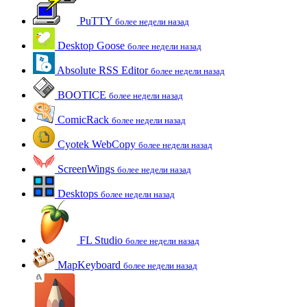
PuTTY
более недели назад
Desktop Goose
более недели назад
Absolute RSS Editor
более недели назад
BOOTICE
более недели назад
ComicRack
более недели назад
Cyotek WebCopy
более недели назад
ScreenWings
более недели назад
Desktops
более недели назад
FL Studio
более недели назад
MapKeyboard
более недели назад