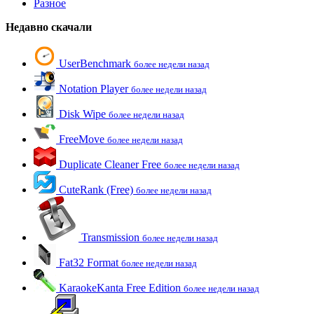
Разное
Недавно скачали
UserBenchmark
более недели назад
Notation Player
более недели назад
Disk Wipe
более недели назад
FreeMove
более недели назад
Duplicate Cleaner Free
более недели назад
CuteRank (Free)
более недели назад
Transmission
более недели назад
Fat32 Format
более недели назад
KaraokeKanta Free Edition
более недели назад