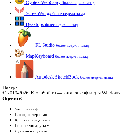
Cyotek WebCopy
более недели назад
ScreenWings
более недели назад
Desktops
более недели назад
FL Studio
более недели назад
MapKeyboard
более недели назад
Autodesk SketchBook
более недели назад
Наверх
© 2019-2026, KtonaSoft.ru — каталог софта для Windows.
Оцените!
Ужасный софт
Плохо, но терпимо
Крепкий середнячок
Посоветую друзьям
Лучший из лучших