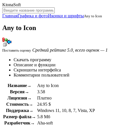
KtonaSoft
Главная
Графика и фото
Иконки и шрифты
Any to Icon
Any to Icon
Средний рейтинг 5.0, всего оценок — 1
Поставить оценку
Скачать программу
Описание и функции
Скриншоты интерфейса
Комментарии пользователей
Название→
Any to Icon
Версия→
3.58
Лицензия→
Платно
Стоимость→
24.95 $
Поддержка→
Windows 11, 10, 8, 7, Vista, XP
Размер файла→
5.8 Мб
Разработчик→
Aha-soft