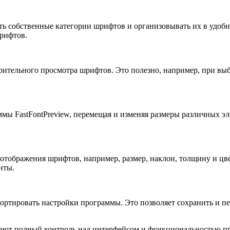
вать собственные категории шрифтов и организовывать их в удо
рифтов.
рительного просмотра шрифтов. Это полезно, например, при выб
мы FastFontPreview, перемещая и изменяя размеры различных эл
 отображения шрифтов, например, размер, наклон, толщину и цв
нты.
спортировать настройки программы. Это позволяет сохранить и 
чают полный контроль над интерфейсом и функциональностью пр