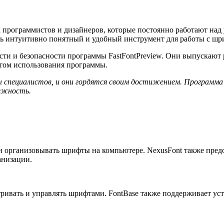
х программистов и дизайнеров, которые постоянно работают н
ть интуитивно понятный и удобный инструмент для работы с шр
сти и безопасности программы FastFontPreview. Они выпускают
том использования программы.
 специалистов, и они гордятся своим достижением. Программа 
дежность.
организовывать шрифты на компьютере. NexusFont также предос
анизации.
тривать и управлять шрифтами. FontBase также поддерживает уст