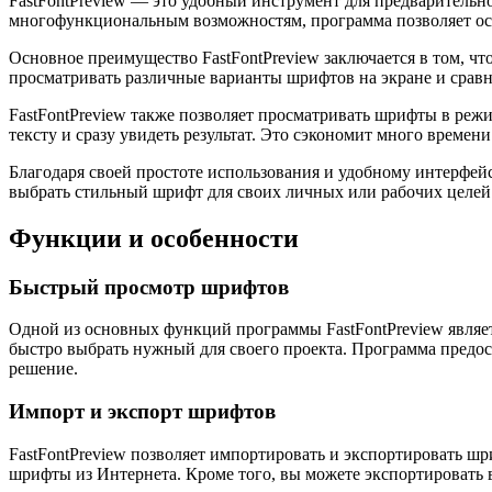
FastFontPreview — это удобный инструмент для предварительн
многофункциональным возможностям, программа позволяет осу
Основное преимущество FastFontPreview заключается в том, ч
просматривать различные варианты шрифтов на экране и сравни
FastFontPreview также позволяет просматривать шрифты в ре
тексту и сразу увидеть результат. Это сэкономит много време
Благодаря своей простоте использования и удобному интерфейс
выбрать стильный шрифт для своих личных или рабочих целей.
Функции и особенности
Быстрый просмотр шрифтов
Одной из основных функций программы FastFontPreview являе
быстро выбрать нужный для своего проекта. Программа предос
решение.
Импорт и экспорт шрифтов
FastFontPreview позволяет импортировать и экспортировать ш
шрифты из Интернета. Кроме того, вы можете экспортировать вы