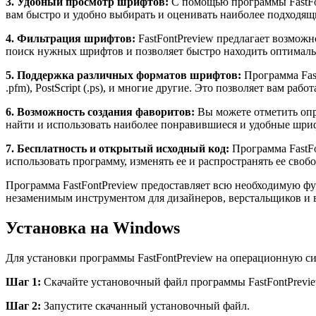
3. Удобный просмотр шрифтов:
С помощью программы FastFon
вам быстро и удобно выбирать и оценивать наиболее подходя
4. Фильтрация шрифтов:
FastFontPreview предлагает возможн
поиск нужных шрифтов и позволяет быстро находить оптималь
5. Поддержка различных форматов шрифтов:
Программа Fast
.pfm), PostScript (.ps), и многие другие. Это позволяет вам ра
6. Возможность создания фаворитов:
Вы можете отметить опр
найти и использовать наиболее понравившиеся и удобные шриф
7. Бесплатность и открытый исходный код:
Программа FastFo
использовать программу, изменять ее и распространять ее своб
Программа FastFontPreview предоставляет всю необходимую фу
незаменимым инструментом для дизайнеров, верстальщиков и в
Установка на Windows
Для установки программы FastFontPreview на операционную 
Шаг 1:
Скачайте установочный файл программы FastFontPrevie
Шаг 2:
Запустите скачанный установочный файл.