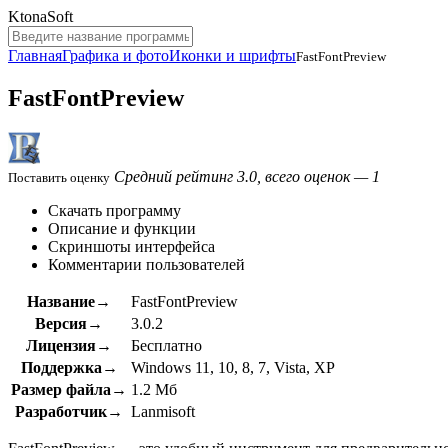
KtonaSoft
Главная
Графика и фото
Иконки и шрифты
FastFontPreview
FastFontPreview
Средний рейтинг 3.0, всего оценок — 1
Поставить оценку
Скачать программу
Описание и функции
Скриншоты интерфейса
Комментарии пользователей
Название→
FastFontPreview
Версия→
3.0.2
Лицензия→
Бесплатно
Поддержка→
Windows 11, 10, 8, 7, Vista, XP
Размер файла→
1.2 Мб
Разработчик→
Lanmisoft