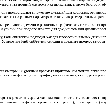
ого просмотра шрифтов, который поможет вам выбрать подходящи
ществить полный контроль над шрифтами, а также быстро и эфф
то она предоставляет множество функций для хранения, организ
вать их по разным параметрам, таким как размер, стиль и цвет.
жиме реального времени в различных графических и текстовых 
ни и усилий при подборе шрифта для документов или дизайн-прое
у, FastFontPreview подходит как для профессиональных дизайне
 Установите FastFontPreview сегодня и сделайте процесс выбо
тся быстрый и удобный просмотр шрифтов. Вы можете легко про
тавляет информацию о шрифте, такую как имя, стиль, размер и
рифты в различных форматах. Вы можете легко импортировать ш
бранные шрифты в форматах TrueType (.ttf), OpenType (.otf) и д