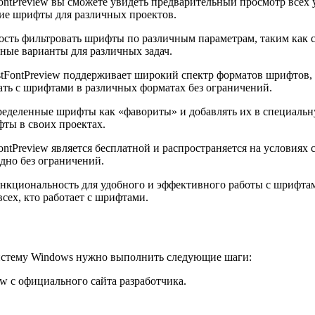
tPreview вы сможете увидеть предварительный просмотр всех 
щие шрифты для различных проектов.
ость фильтровать шрифты по различным параметрам, таким как ст
ные варианты для различных задач.
FontPreview поддерживает широкий спектр форматов шрифтов, включ
ботать с шрифтами в различных форматах без ограничений.
еделенные шрифты как «фавориты» и добавлять их в специальну
ты в своих проектах.
ntPreview является бесплатной и распространяется на условиях 
одно без ограничений.
нкциональность для удобного и эффективного работы с шрифтам
сех, кто работает с шрифтами.
систему Windows нужно выполнить следующие шаги:
w с официального сайта разработчика.