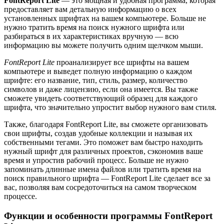
FontReport Lite
— это мощная и удобная программа, которая
предоставляет вам детальную информацию о всех
установленных шрифтах на вашем компьютере. Больше не
нужно тратить время на поиск нужного шрифта или
разбираться в их характеристиках вручную — всю
информацию вы можете получить одним щелчком мыши.
FontReport Lite
проанализирует все шрифты на вашем
компьютере и выведет полную информацию о каждом
шрифте: его название, тип, стиль, размер, количество
символов и даже лицензию, если она имеется. Вы также
сможете увидеть соответствующий образец для каждого
шрифта, что значительно упростит выбор нужного вам стиля.
Также, благодаря FontReport Lite, вы сможете организовать
свои шрифты, создав удобные коллекции и называя их
собственными тегами. Это поможет вам быстро находить
нужный шрифт для различных проектов, сэкономив ваше
время и упростив рабочий процесс. Больше не нужно
запоминать длинные имена файлов или тратить время на
поиск правильного шрифта — FontReport Lite сделает все за
вас, позволяя вам сосредоточиться на самом творческом
процессе.
Функции и особенности программы FontReport