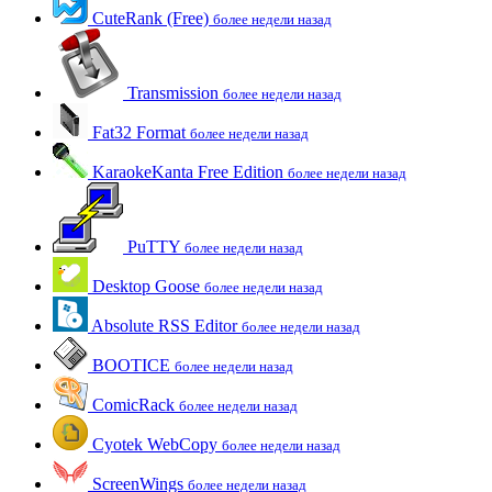
CuteRank (Free)
более недели назад
Transmission
более недели назад
Fat32 Format
более недели назад
KaraokeKanta Free Edition
более недели назад
PuTTY
более недели назад
Desktop Goose
более недели назад
Absolute RSS Editor
более недели назад
BOOTICE
более недели назад
ComicRack
более недели назад
Cyotek WebCopy
более недели назад
ScreenWings
более недели назад