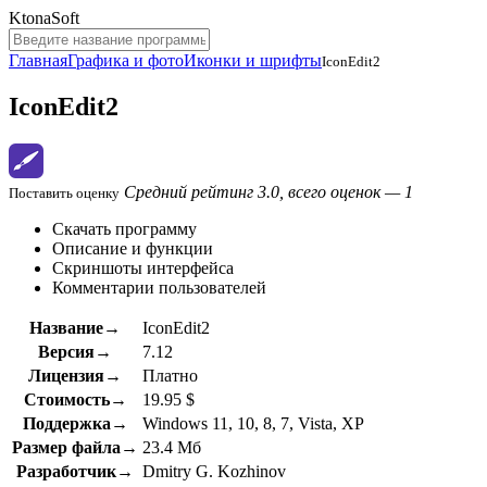
KtonaSoft
Главная
Графика и фото
Иконки и шрифты
IconEdit2
IconEdit2
Средний рейтинг 3.0, всего оценок — 1
Поставить оценку
Скачать программу
Описание и функции
Скриншоты интерфейса
Комментарии пользователей
Название→
IconEdit2
Версия→
7.12
Лицензия→
Платно
Стоимость→
19.95 $
Поддержка→
Windows 11, 10, 8, 7, Vista, XP
Размер файла→
23.4 Мб
Разработчик→
Dmitry G. Kozhinov