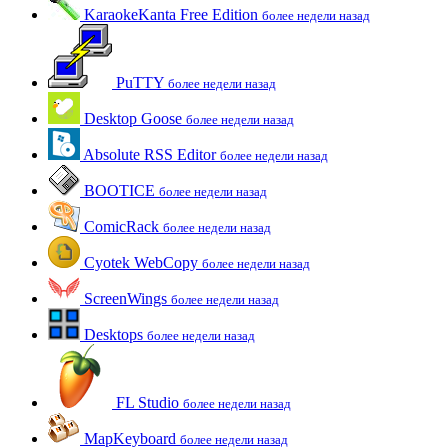
KaraokeKanta Free Edition
более недели назад
PuTTY
более недели назад
Desktop Goose
более недели назад
Absolute RSS Editor
более недели назад
BOOTICE
более недели назад
ComicRack
более недели назад
Cyotek WebCopy
более недели назад
ScreenWings
более недели назад
Desktops
более недели назад
FL Studio
более недели назад
MapKeyboard
более недели назад