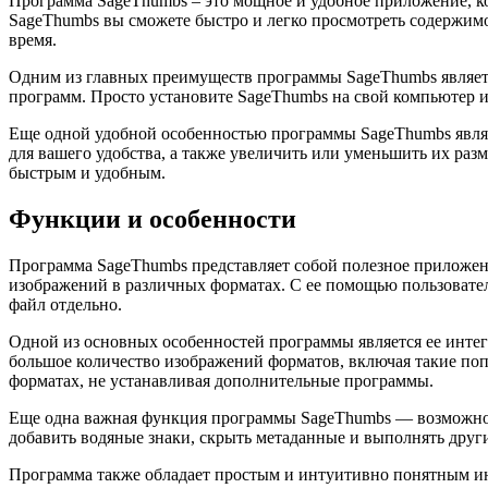
Программа SageThumbs – это мощное и удобное приложение, к
SageThumbs вы сможете быстро и легко просмотреть содержимо
время.
Одним из главных преимуществ программы SageThumbs являетс
программ. Просто установите SageThumbs на свой компьютер 
Еще одной удобной особенностью программы SageThumbs являе
для вашего удобства, а также увеличить или уменьшить их ра
быстрым и удобным.
Функции и особенности
Программа SageThumbs представляет собой полезное приложен
изображений в различных форматах. С ее помощью пользовате
файл отдельно.
Одной из основных особенностей программы является ее интег
большое количество изображений форматов, включая такие поп
форматах, не устанавливая дополнительные программы.
Еще одна важная функция программы SageThumbs — возможнос
добавить водяные знаки, скрыть метаданные и выполнять друг
Программа также обладает простым и интуитивно понятным инт