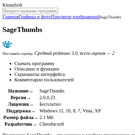
KtonaSoft
Главная
Графика и фото
Просмотр изображений
SageThumbs
SageThumbs
Средний рейтинг 3.0, всего оценок — 2
Поставить оценку
Скачать программу
Описание и функции
Скриншоты интерфейса
Комментарии пользователей
Название→
SageThumbs
Версия→
2.0.0.23
Лицензия→
Бесплатно
Поддержка→
Windows 11, 10, 8, 7, Vista, XP
Размер файла→
2.1 Мб
Разработчик→
Cherubicsoft