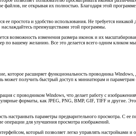
оторое позволяет пользователю просматривать иконки различн
е файлов, не открывая их полностью. Благодаря этой программ
я ее простота и удобство использования. Не требуется никако
и наслаждайтесь преимуществами этой программы.
тся возможность изменения размера иконок и их масштабирова
змер по вашему желанию. Все это делается всего одним кликом 
ие, которое расширяет функциональность проводника Windows, 
ль может получить быстрый доступ к миниатюрам и параметрам
рация с проводником Windows, что делает работу с изображени
улярные форматы, как JPEG, PNG, BMP, GIF, TIFF и другие. Эт
ть настраивать параметры предварительного просмотра. С ее 
ие операции для улучшения просмотра изображений.
ерфейсом, который позволяет легко управлять настройками и о