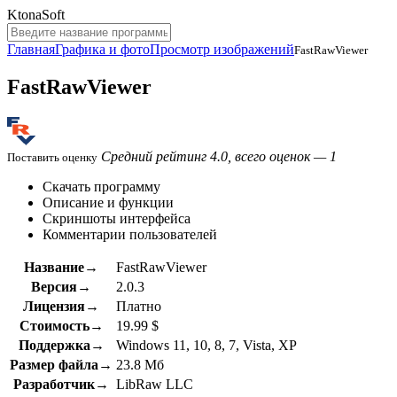
KtonaSoft
Главная
Графика и фото
Просмотр изображений
FastRawViewer
FastRawViewer
Средний рейтинг 4.0, всего оценок — 1
Поставить оценку
Скачать программу
Описание и функции
Скриншоты интерфейса
Комментарии пользователей
Название→
FastRawViewer
Версия→
2.0.3
Лицензия→
Платно
Стоимость→
19.99 $
Поддержка→
Windows 11, 10, 8, 7, Vista, XP
Размер файла→
23.8 Мб
Разработчик→
LibRaw LLC