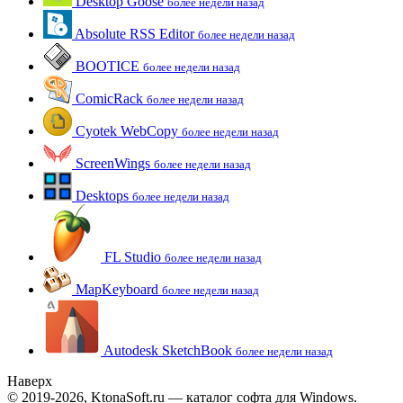
Desktop Goose
более недели назад
Absolute RSS Editor
более недели назад
BOOTICE
более недели назад
ComicRack
более недели назад
Cyotek WebCopy
более недели назад
ScreenWings
более недели назад
Desktops
более недели назад
FL Studio
более недели назад
MapKeyboard
более недели назад
Autodesk SketchBook
более недели назад
Наверх
© 2019-2026, KtonaSoft.ru — каталог софта для Windows.