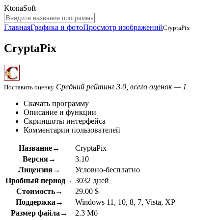
KtonaSoft
Главная
Графика и фото
Просмотр изображений
CryptaPix
CryptaPix
Средний рейтинг 3.0, всего оценок — 1
Поставить оценку
Скачать программу
Описание и функции
Скриншоты интерфейса
Комментарии пользователей
Название→
CryptaPix
Версия→
3.10
Лицензия→
Условно-бесплатно
Пробный период→
3032 дней
Стоимость→
29.00 $
Поддержка→
Windows 11, 10, 8, 7, Vista, XP
Размер файла→
2.3 Мб