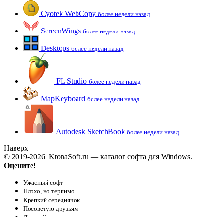
Cyotek WebCopy
более недели назад
ScreenWings
более недели назад
Desktops
более недели назад
FL Studio
более недели назад
MapKeyboard
более недели назад
Autodesk SketchBook
более недели назад
Наверх
© 2019-2026, KtonaSoft.ru — каталог софта для Windows.
Оцените!
Ужасный софт
Плохо, но терпимо
Крепкий середнячок
Посоветую друзьям