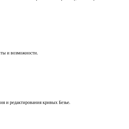
нты и возможности.
ия и редактирования кривых Безье.