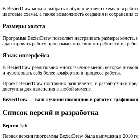
В BezierDraw можно выбрать любую цветовую схему для работ
цветовые схемы, а также возможность создания и сохранения с
Размеры холста
Программа BezierDraw позволяет настраивать размеры холста, н
адаптировать работу программы под свои потребности и требо
Язык интерфейса
В BezierDraw реализовано многоязычное меню, которое позволя
и чувствовать себя более комфортно в процессе работы.
Проект BezierDraw постоянно развивается, и разработчики пр
доступны для изменения в любой момент.
BezierDraw — ваш лучший помощник в работе с графиками
Список версий и разработка
Версия 1.0:
Первая версия программы BezierDraw была выпущена в 2010 год