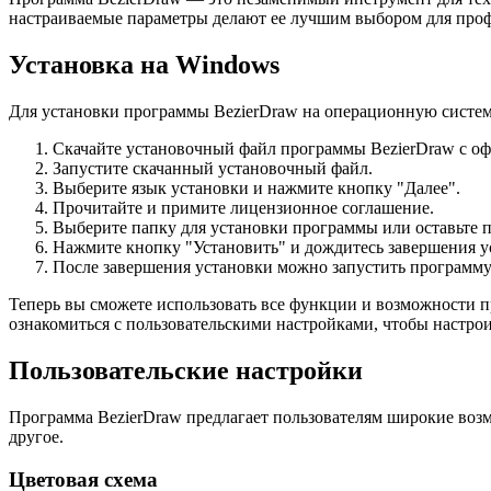
настраиваемые параметры делают ее лучшим выбором для про
Установка на Windows
Для установки программы BezierDraw на операционную систе
Скачайте установочный файл программы BezierDraw с оф
Запустите скачанный установочный файл.
Выберите язык установки и нажмите кнопку "Далее".
Прочитайте и примите лицензионное соглашение.
Выберите папку для установки программы или оставьте 
Нажмите кнопку "Установить" и дождитесь завершения у
После завершения установки можно запустить программу
Теперь вы сможете использовать все функции и возможности 
ознакомиться с пользовательскими настройками, чтобы настро
Пользовательские настройки
Программа BezierDraw предлагает пользователям широкие возм
другое.
Цветовая схема