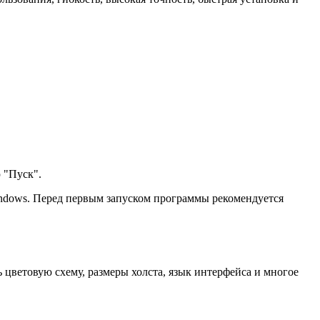
 "Пуск".
ndows. Перед первым запуском программы рекомендуется
цветовую схему, размеры холста, язык интерфейса и многое