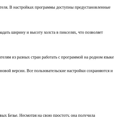
ателя. В настройках программы доступны предустановленные
адать ширину и высоту холста в пикселях, что позволяет
телям из разных стран работать с программой на родном языке
новой версии. Все пользовательские настройки сохраняются и
ых Безье. Несмотря на свою простоту, она получила