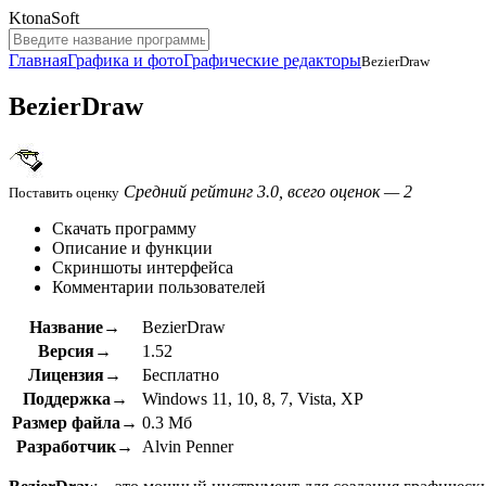
KtonaSoft
Главная
Графика и фото
Графические редакторы
BezierDraw
BezierDraw
Средний рейтинг 3.0, всего оценок — 2
Поставить оценку
Скачать программу
Описание и функции
Скриншоты интерфейса
Комментарии пользователей
Название→
BezierDraw
Версия→
1.52
Лицензия→
Бесплатно
Поддержка→
Windows 11, 10, 8, 7, Vista, XP
Размер файла→
0.3 Мб
Разработчик→
Alvin Penner