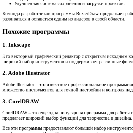
Улучшенная система сохранения и загрузки проектов.
Команда разработчиков программы BezierDraw продолжает раб
развиваться и оставаться одним из лидеров в своей области.
Похожие программы
1. Inkscape
Это векторный графический редактор с открытым исходным код
широкий набор инструментов и поддерживает различные форм
2. Adobe Illustrator
Adobe Illustrator – это известное профессиональное программн
множество инструментов для точной настройки и контроля над
3. CorelDRAW
CorelDRAW – это еще одна популярная программа для работы с
предлагает широкий выбор функций для творчества и дизайна.
Все эти программы предоставляют большой набор инструменто