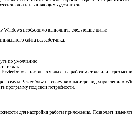
фессионалов и начинающих художников.
му Windows необходимо выполнить следующие шаги:
ициального сайта разработчика.
путь по умолчанию.
становки.
 BezierDraw с помощью ярлыка на рабочем столе или через меню
программы BezierDraw на своем компьютере под управлением Wi
ить программу под свои потребности.
ожности для настройки работы приложения. Позволяет изменять 