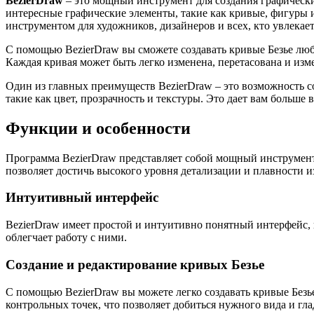
BezierDraw
– это мощный инструмент для создания графически
интересные графические элементы, такие как кривые, фигуры 
инструментом для художников, дизайнеров и всех, кто увлекае
С помощью BezierDraw вы сможете создавать кривые Безье люб
Каждая кривая может быть легко изменена, перетасована и изм
Один из главных преимуществ BezierDraw – это возможность со
такие как цвет, прозрачность и текстуры. Это дает вам больш
Функции и особенности
Программа BezierDraw представляет собой мощный инструмент 
позволяет достичь высокого уровня детализации и плавности 
Интуитивный интерфейс
BezierDraw имеет простой и интуитивно понятный интерфейс, 
облегчает работу с ними.
Создание и редактирование кривых Безье
С помощью BezierDraw вы можете легко создавать кривые Без
контрольных точек, что позволяет добиться нужного вида и гл