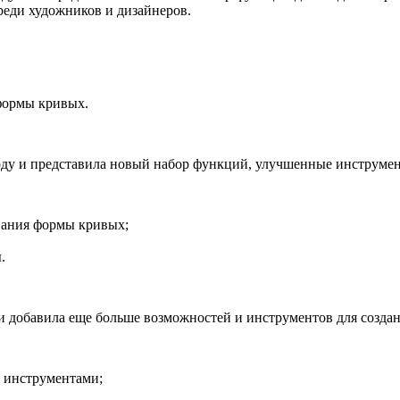
реди художников и дизайнеров.
формы кривых.
оду и представила новый набор функций, улучшенные инструме
вания формы кривых;
.
 и добавила еще больше возможностей и инструментов для создан
 инструментами;