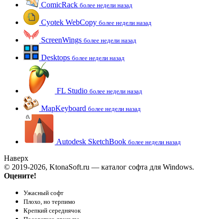
ComicRack
более недели назад
Cyotek WebCopy
более недели назад
ScreenWings
более недели назад
Desktops
более недели назад
FL Studio
более недели назад
MapKeyboard
более недели назад
Autodesk SketchBook
более недели назад
Наверх
© 2019-2026, KtonaSoft.ru — каталог софта для Windows.
Оцените!
Ужасный софт
Плохо, но терпимо
Крепкий середнячок