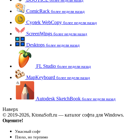
более недели назад
ComicRack
более недели назад
Cyotek WebCopy
более недели назад
ScreenWings
более недели назад
Desktops
более недели назад
FL Studio
более недели назад
MapKeyboard
более недели назад
Autodesk SketchBook
более недели назад
Наверх
© 2019-2026, KtonaSoft.ru — каталог софта для Windows.
Оцените!
Ужасный софт
Плохо, но терпимо