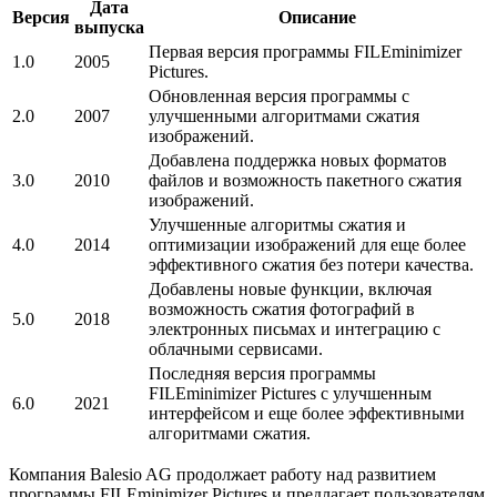
Дата
Версия
Описание
выпуска
Первая версия программы FILEminimizer
1.0
2005
Pictures.
Обновленная версия программы с
2.0
2007
улучшенными алгоритмами сжатия
изображений.
Добавлена поддержка новых форматов
3.0
2010
файлов и возможность пакетного сжатия
изображений.
Улучшенные алгоритмы сжатия и
4.0
2014
оптимизации изображений для еще более
эффективного сжатия без потери качества.
Добавлены новые функции, включая
возможность сжатия фотографий в
5.0
2018
электронных письмах и интеграцию с
облачными сервисами.
Последняя версия программы
FILEminimizer Pictures с улучшенным
6.0
2021
интерфейсом и еще более эффективными
алгоритмами сжатия.
Компания Balesio AG продолжает работу над развитием
программы FILEminimizer Pictures и предлагает пользователям