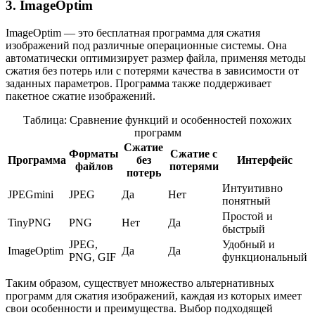
3. ImageOptim
ImageOptim — это бесплатная программа для сжатия
изображений под различные операционные системы. Она
автоматически оптимизирует размер файла, применяя методы
сжатия без потерь или с потерями качества в зависимости от
заданных параметров. Программа также поддерживает
пакетное сжатие изображений.
Таблица: Сравнение функций и особенностей похожих
программ
Сжатие
Форматы
Сжатие с
Программа
без
Интерфейс
файлов
потерями
потерь
Интуитивно
JPEGmini
JPEG
Да
Нет
понятный
Простой и
TinyPNG
PNG
Нет
Да
быстрый
JPEG,
Удобный и
ImageOptim
Да
Да
PNG, GIF
функциональный
Таким образом, существует множество альтернативных
программ для сжатия изображений, каждая из которых имеет
свои особенности и преимущества. Выбор подходящей