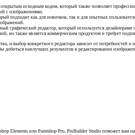
открытым исходным кодом, который также позволяет профессио
ий с изображениями.
рый подходит как для новичков, так и для опытных пользовател
зображений.
й графический редактор, который используется дизайнерами и 
ий, но также является коммерческим продуктом и требует подпи
ва, и выбор конкретного редактора зависит от потребностей и 
обы добиться наилучших результатов в редактировании изображе
hop Elements или Paintshop Pro, PixBuilder Studio поможет вам 