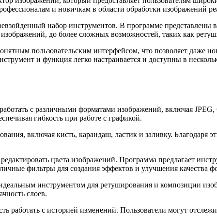
ор изображений, который предоставляет пользователям широки
рофессионалам и новичкам в области обработки изображений реа
непревзойденный набор инструментов. В программе представлены
 изображений, до более сложных возможностей, таких как ретуш
 понятным пользовательским интерфейсом, что позволяет даже но
струмент и функция легко настраивается и доступны в несколь
ь работать с различными форматами изображений, включая JPEG,
спечивая гибкость при работе с графикой.
ания, включая кисть, карандаш, ластик и заливку. Благодаря э
ь редактировать цвета изображений. Программа предлагает инст
зличные фильтры для создания эффектов и улучшения качества ф
 ее идеальным инструментом для ретуширования и композиции из
ачность слоев.
ть работать с историей изменений. Пользователи могут отслеж