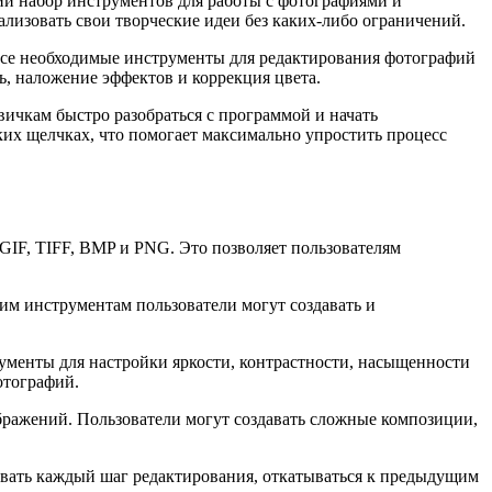
й набор инструментов для работы с фотографиями и
лизовать свои творческие идеи без каких-либо ограничений.
 все необходимые инструменты для редактирования фотографий
ь, наложение эффектов и коррекция цвета.
вичкам быстро разобраться с программой и начать
ких щелчках, что помогает максимально упростить процесс
 GIF, TIFF, BMP и PNG. Это позволяет пользователям
тим инструментам пользователи могут создавать и
рументы для настройки яркости, контрастности, насыщенности
отографий.
ображений. Пользователи могут создавать сложные композиции,
ивать каждый шаг редактирования, откатываться к предыдущим