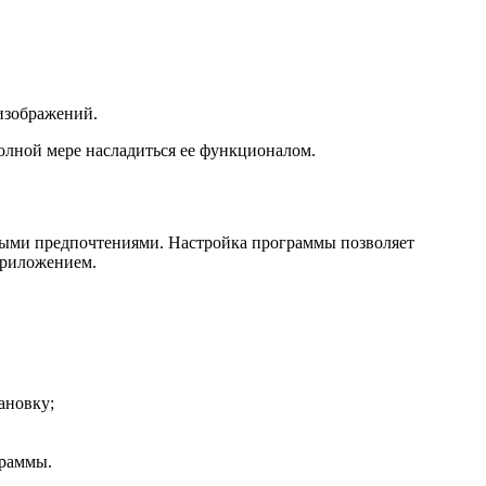
 изображений.
полной мере насладиться ее функционалом.
ьными предпочтениями. Настройка программы позволяет
 приложением.
ановку;
граммы.