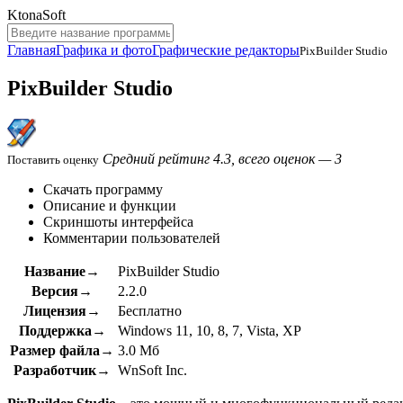
KtonaSoft
Главная
Графика и фото
Графические редакторы
PixBuilder Studio
PixBuilder Studio
Средний рейтинг 4.3, всего оценок — 3
Поставить оценку
Скачать программу
Описание и функции
Скриншоты интерфейса
Комментарии пользователей
Название→
PixBuilder Studio
Версия→
2.2.0
Лицензия→
Бесплатно
Поддержка→
Windows 11, 10, 8, 7, Vista, XP
Размер файла→
3.0 Мб
Разработчик→
WnSoft Inc.