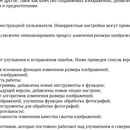
ое другое, такое как качество сохраняемых изображений, добавл
м и предпочтениям.
 инструкцией пользователя. Некорректные настройки могут прив
ы сможете оптимизировать процесс изменения размера изображ
сит улучшения и исправления ошибок. Ниже приведен список вер
я основные функции изменения размера изображений;
 изображений;
ть работы;
ограммы, добавлены новые инструменты и функции;
ыдущей версии, добавлены новые опции настроек;
 алгоритмов изменения размера изображений;
зображений, улучшены функции обработки фотографий;
нструменты для обработки фотографий;
ительности;
можности изменения качества сжатия изображений;
ботчиков, которые постоянно работают над улучшением и совер