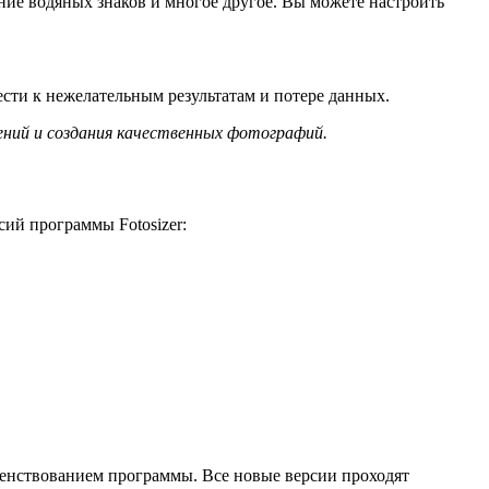
ение водяных знаков и многое другое. Вы можете настроить
ести к нежелательным результатам и потере данных.
ений и создания качественных фотографий.
сий программы Fotosizer:
шенствованием программы. Все новые версии проходят