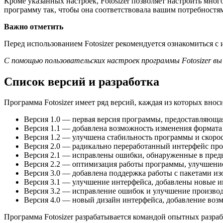
Кроме указанных настроек, Fotosizer позволяет настроить мног
программу так, чтобы она соответствовала вашим потребностя
Важно отметить
Перед использованием Fotosizer рекомендуется ознакомиться с
С помощью пользовательских настроек программы Fotosizer в
Список версий и разработка
Программа Fotosizer имеет ряд версий, каждая из которых вно
Версия 1.0 — первая версия программы, предоставляюща
Версия 1.1 — добавлена возможность изменения формата
Версия 1.2 — улучшена стабильность программы и скорос
Версия 2.0 — радикально переработанный интерфейс пр
Версия 2.1 — исправлены ошибки, обнаруженные в пред
Версия 2.2 — оптимизация работы программы, улучшение
Версия 3.0 — добавлена поддержка работы с пакетами и
Версия 3.1 — улучшение интерфейса, добавлены новые и
Версия 3.2 — исправление ошибок и улучшение производ
Версия 4.0 — новый дизайн интерфейса, добавление воз
Программа Fotosizer разрабатывается командой опытных разра