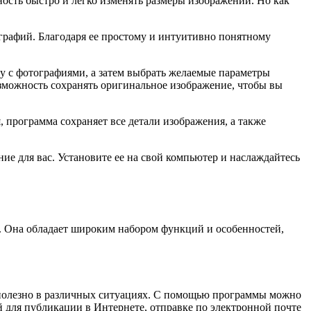
ость быстро и легко изменять размеры изображений. Но как
ографий. Благодаря ее простому и интуитивно понятному
 с фотографиями, а затем выбрать желаемые параметры
зможность сохранять оригинальное изображение, чтобы вы
, программа сохраняет все детали изображения, а также
ние для вас. Установите ее на свой компьютер и наслаждайтесь
й. Она обладает широким набором функций и особенностей,
ь полезно в различных ситуациях. С помощью программы можно
й для публикации в Интернете, отправке по электронной почте