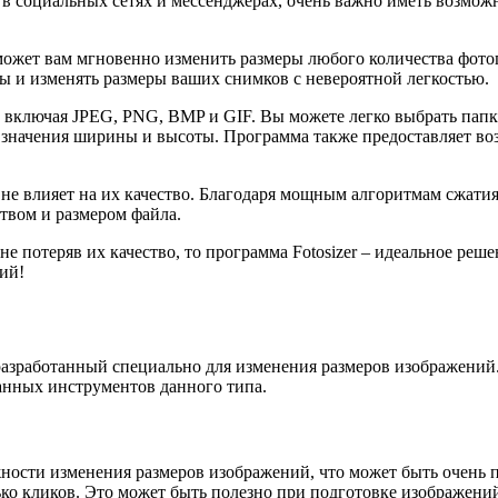
в социальных сетях и мессенджерах, очень важно иметь возможн
поможет вам мгновенно изменить размеры любого количества фот
 и изменять размеры ваших снимков с невероятной легкостью.
включая JPEG, PNG, BMP и GIF. Вы можете легко выбрать папку
 значения ширины и высоты. Программа также предоставляет во
 не влияет на их качество. Благодаря мощным алгоритмам сжатия
твом и размером файла.
 потеряв их качество, то программа Fotosizer – идеальное реше
ий!
 разработанный специально для изменения размеров изображени
анных инструментов данного типа.
ожности изменения размеров изображений, что может быть очен
ько кликов. Это может быть полезно при подготовке изображени