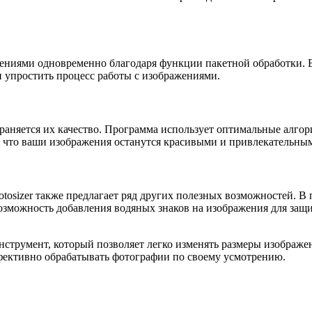
ажениями одновременно благодаря функции пакетной обработки.
и упростить процесс работы с изображениями.
раняется их качество. Программа использует оптимальные алго
, что ваши изображения останутся красивыми и привлекательным
tosizer также предлагает ряд других полезных возможностей. В
озможность добавления водяных знаков на изображения для защи
нструмент, который позволяет легко изменять размеры изображен
фективно обрабатывать фотографии по своему усмотрению.