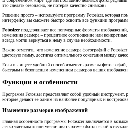
В современном мире, где мы постоянно делимся фотографиями 
это сделать безопасно, не потеряв качество снимков?
Решение просто – используйте программу Fotosizer, которая 
интерфейсу вы сможете быстро освоить все функции программы
Fotosizer
поддерживает все популярные форматы изображений, 
изменения размера – процентное соотношение или конкретные
всегда могли вернуться к нему в случае необходимости.
Важно отметить, что изменение размера фотографий с Fotosizer
цветовую гамму, достигая оптимального сочетания между качес
Если вы ищете удобный способ изменять размеры фотографий, не
быстрым и безопасным изменением размеров ваших изображен
Функции и особенности
Программа Fotosizer представляет собой удобный инструмент,
которые делают ее одним из наиболее популярных и востребов
Изменение размеров изображений
Главная особенность программы Fotosizer заключается в возм
легко уменьшать или увеличивать размер фотографий в нескол