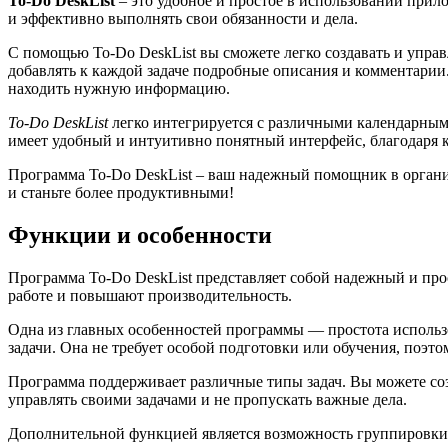
To-Do DeskList
– это удобное и простое в использовании прило
и эффективно выполнять свои обязанности и дела.
С помощью To-Do DeskList вы сможете легко создавать и упра
добавлять к каждой задаче подробные описания и комментарии.
находить нужную информацию.
To-Do DeskList
легко интегрируется с различными календарными
имеет удобный и интуитивно понятный интерфейс, благодаря к
Программа To-Do DeskList – ваш надежный помощник в организ
и станьте более продуктивными!
Функции и особенности
Программа To-Do DeskList представляет собой надежный и про
работе и повышают производительность.
Одна из главных особенностей программы — простота использо
задачи. Она не требует особой подготовки или обучения, поэ
Программа поддерживает различные типы задач. Вы можете созд
управлять своими задачами и не пропускать важные дела.
Дополнительной функцией является возможность группировки з