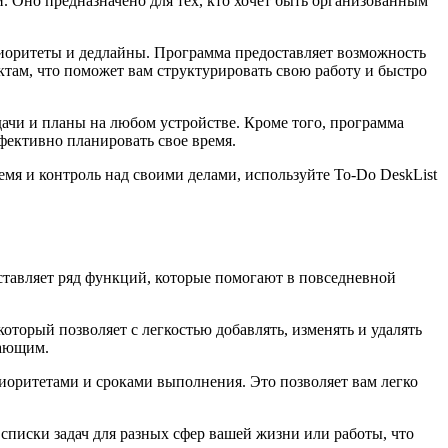
и. Оно предназначено для тех, кто хочет быть организованным
приоритеты и дедлайны. Программа предоставляет возможность
ктам, что поможет вам структурировать свою работу и быстро
ачи и планы на любом устройстве. Кроме того, программа
фективно планировать свое время.
мя и контроль над своими делами, используйте To-Do DeskList
оставляет ряд функций, которые помогают в повседневной
торый позволяет с легкостью добавлять, изменять и удалять
нающим.
риоритетами и сроками выполнения. Это позволяет вам легко
списки задач для разных сфер вашей жизни или работы, что