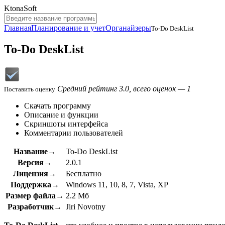
KtonaSoft
Главная
Планирование и учет
Органайзеры
To-Do DeskList
To-Do DeskList
Средний рейтинг 3.0, всего оценок — 1
Поставить оценку
Скачать программу
Описание и функции
Скриншоты интерфейса
Комментарии пользователей
Название→
To-Do DeskList
Версия→
2.0.1
Лицензия→
Бесплатно
Поддержка→
Windows 11, 10, 8, 7, Vista, XP
Размер файла→
2.2 Мб
Разработчик→
Jiri Novotny