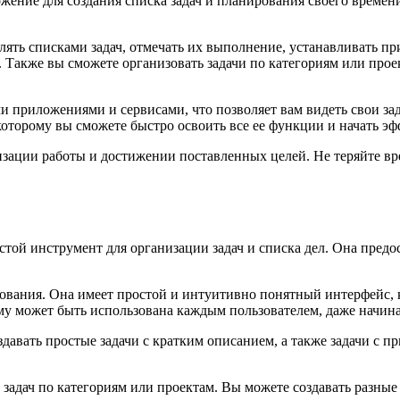
жение для создания списка задач и планирования своего времен
влять списками задач, отмечать их выполнение, устанавливать 
 Также вы сможете организовать задачи по категориям или прое
 приложениями и сервисами, что позволяет вам видеть свои зад
оторому вы сможете быстро освоить все ее функции и начать эф
ации работы и достижении поставленных целей. Не теряйте вре
стой инструмент для организации задач и списка дел. Она пред
вания. Она имеет простой и интуитивно понятный интерфейс, ко
тому может быть использована каждым пользователем, даже начи
авать простые задачи с кратким описанием, а также задачи с п
адач по категориям или проектам. Вы можете создавать разные 