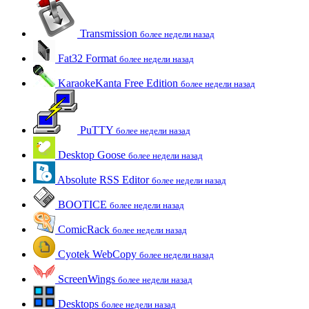
Transmission
более недели назад
Fat32 Format
более недели назад
KaraokeKanta Free Edition
более недели назад
PuTTY
более недели назад
Desktop Goose
более недели назад
Absolute RSS Editor
более недели назад
BOOTICE
более недели назад
ComicRack
более недели назад
Cyotek WebCopy
более недели назад
ScreenWings
более недели назад
Desktops
более недели назад