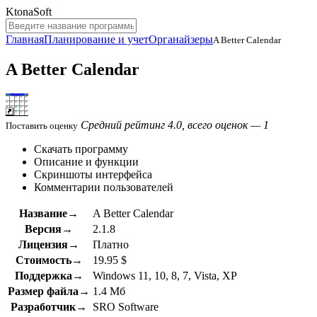
KtonaSoft
Главная
Планирование и учет
Органайзеры
A Better Calendar
A Better Calendar
Средний рейтинг 4.0, всего оценок — 1
Поставить оценку
Скачать программу
Описание и функции
Скриншоты интерфейса
Комментарии пользователей
Название→
A Better Calendar
Версия→
2.1.8
Лицензия→
Платно
Стоимость→
19.95 $
Поддержка→
Windows 11, 10, 8, 7, Vista, XP
Размер файла→
1.4 Мб
Разработчик→
SRO Software