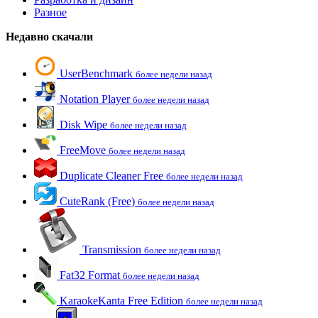
Разное
Недавно скачали
UserBenchmark
более недели назад
Notation Player
более недели назад
Disk Wipe
более недели назад
FreeMove
более недели назад
Duplicate Cleaner Free
более недели назад
CuteRank (Free)
более недели назад
Transmission
более недели назад
Fat32 Format
более недели назад
KaraokeKanta Free Edition
более недели назад