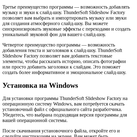
Третье преимущество программы — возможность добавлять
музыку и звуки к слайд-шоу. ThunderSoft Slideshow Factory
позволяет вам выбрать и импортировать музыку или звуки
для создания атмосферного слайд-шоу. Вы можете
синхронизировать звуковые эффекты с переходами и создать
уникальный звуковой фон для вашего слайд-шоу.
Четвертое преимущество программы — возможность
добавления текста и заголовков к слайд-шоу. ThunderSoft
Slideshow Factory позволяет вам добавить текстовые
элементы, чтобы рассказать историю, описать фотографии
или просто добавить заголовки к слайдам. Это поможет
создать более информативное и эмоциональное слайд-шоу.
Установка на Windows
Для установки программы ThunderSoft Slideshow Factory на
операционную систему Windows, вам потребуется скачать
установочный файл с официального сайта разработчика.
Убедитесь, что выбрана подходящая версия программы для
вашей операционной системы.
После скачивания установочного файла, откройте его и
следуйте инструкциям на экране. Вам может быть