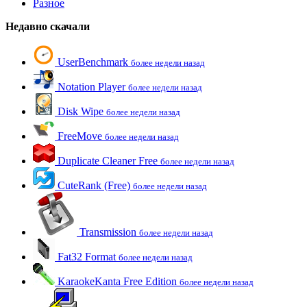
Разное
Недавно скачали
UserBenchmark
более недели назад
Notation Player
более недели назад
Disk Wipe
более недели назад
FreeMove
более недели назад
Duplicate Cleaner Free
более недели назад
CuteRank (Free)
более недели назад
Transmission
более недели назад
Fat32 Format
более недели назад
KaraokeKanta Free Edition
более недели назад