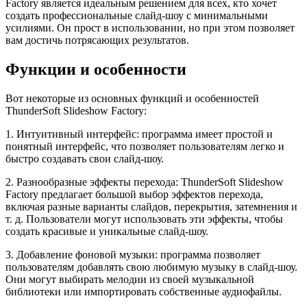
Factory является идеальным решением для всех, кто хочет
создать профессиональные слайд-шоу с минимальными
усилиями. Он прост в использовании, но при этом позволяет
вам достичь потрясающих результатов.
Функции и особенности
Вот некоторые из основных функций и особенностей
ThunderSoft Slideshow Factory:
1. Интуитивный интерфейс: программа имеет простой и
понятный интерфейс, что позволяет пользователям легко и
быстро создавать свои слайд-шоу.
2. Разнообразные эффекты перехода: ThunderSoft Slideshow
Factory предлагает большой выбор эффектов перехода,
включая разные варианты слайдов, перекрытия, затемнения и
т. д. Пользователи могут использовать эти эффекты, чтобы
создать красивые и уникальные слайд-шоу.
3. Добавление фоновой музыки: программа позволяет
пользователям добавлять свою любимую музыку в слайд-шоу.
Они могут выбирать мелодии из своей музыкальной
библиотеки или импортировать собственные аудиофайлы.