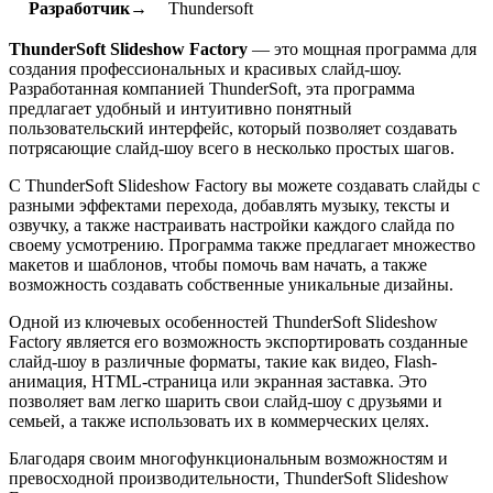
Разработчик→
Thundersoft
ThunderSoft Slideshow Factory
— это мощная программа для
создания профессиональных и красивых слайд-шоу.
Разработанная компанией ThunderSoft, эта программа
предлагает удобный и интуитивно понятный
пользовательский интерфейс, который позволяет создавать
потрясающие слайд-шоу всего в несколько простых шагов.
С ThunderSoft Slideshow Factory вы можете создавать слайды с
разными эффектами перехода, добавлять музыку, тексты и
озвучку, а также настраивать настройки каждого слайда по
своему усмотрению. Программа также предлагает множество
макетов и шаблонов, чтобы помочь вам начать, а также
возможность создавать собственные уникальные дизайны.
Одной из ключевых особенностей ThunderSoft Slideshow
Factory является его возможность экспортировать созданные
слайд-шоу в различные форматы, такие как видео, Flash-
анимация, HTML-страница или экранная заставка. Это
позволяет вам легко шарить свои слайд-шоу с друзьями и
семьей, а также использовать их в коммерческих целях.
Благодаря своим многофункциональным возможностям и
превосходной производительности, ThunderSoft Slideshow