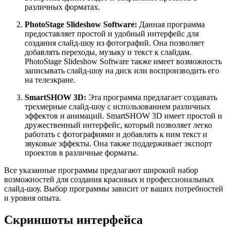
различных форматах.
PhotoStage Slideshow Software:
Данная программа
предоставляет простой и удобный интерфейс для
создания слайд-шоу из фотографий. Она позволяет
добавлять переходы, музыку и текст к слайдам.
PhotoStage Slideshow Software также имеет возможность
записывать слайд-шоу на диск или воспроизводить его
на телеэкране.
SmartSHOW 3D:
Эта программа предлагает создавать
трехмерные слайд-шоу с использованием различных
эффектов и анимаций. SmartSHOW 3D имеет простой и
дружественный интерфейс, который позволяет легко
работать с фотографиями и добавлять к ним текст и
звуковые эффекты. Она также поддерживает экспорт
проектов в различные форматы.
Все указанные программы предлагают широкий набор
возможностей для создания красивых и профессиональных
слайд-шоу. Выбор программы зависит от ваших потребностей
и уровня опыта.
Скриншоты интерфейса