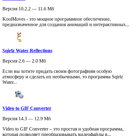
Версия 10.2.2 — 11.6 Мб
KoolMoves - это мощное программное обеспечение,
предназначенное для создания анимаций и интерактивных...
Sqirlz Water Reflections
Версия 2.6 — 2.0 Мб
Если вы хотите придать своим фотографиям особую
атмосферу и сделать их необычными, то программа Sqirlz
Water...
Video to GIF Converter
Версия 14.3 — 12.9 Мб
Video to GIF Converter – это простая и удобная программа,
которая позволяет преобразовывать видеофайлы в...