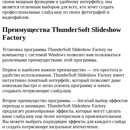
своим мощным функциям и удобному интерфейсу, она
является отличным выбором для всех, кто хочет создать
профессиональные слайд-шоу из своих фотографий и
видеофайлов.
Преимущества ThunderSoft Slideshow
Factory
Установка программы ThunderSoft Slideshow Factory на
компьютер с системой Windows позволит вам пользоваться
различными преимуществами этой программы.
Первое и наиболее важное преимущество — это простота и
удобство использования. ThunderSoft Slideshow Factory имеет
интуитивно понятный интерфейс, который позволяет даже
новичкам быстро и легко освоить программу и начать
создавать потрясающие слайд-шоу.
Второе преимущество программы — богатый выбор эффектов
перехода и анимации. ThunderSoft Slideshow Factory
предлагает разнообразные эффекты, которые могут сделать
ваше слайд-шоу еще более интересным и привлекательным.
Вы можете выбрать подходящие эффекты для каждого слайда
и создать потрясающее визуальное впечатление.