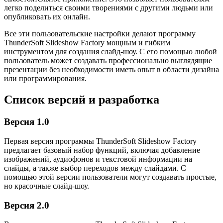
легко поделиться своими творениями с другими людьми или
опубликовать их онлайн.
Все эти пользовательские настройки делают программу
ThunderSoft Slideshow Factory мощным и гибким
инструментом для создания слайд-шоу. С его помощью любой
пользователь может создавать профессионально выглядящие
презентации без необходимости иметь опыт в области дизайна
или программирования.
Список версий и разработка
Версия 1.0
Первая версия программы ThunderSoft Slideshow Factory
предлагает базовый набор функций, включая добавление
изображений, аудиофонов и текстовой информации на
слайды, а также выбор переходов между слайдами. С
помощью этой версии пользователи могут создавать простые,
но красочные слайд-шоу.
Версия 2.0