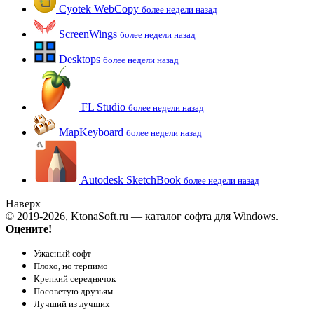
Cyotek WebCopy
более недели назад
ScreenWings
более недели назад
Desktops
более недели назад
FL Studio
более недели назад
MapKeyboard
более недели назад
Autodesk SketchBook
более недели назад
Наверх
© 2019-2026, KtonaSoft.ru — каталог софта для Windows.
Оцените!
Ужасный софт
Плохо, но терпимо
Крепкий середнячок
Посоветую друзьям
Лучший из лучших