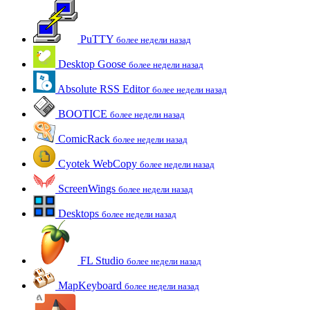
PuTTY
более недели назад
Desktop Goose
более недели назад
Absolute RSS Editor
более недели назад
BOOTICE
более недели назад
ComicRack
более недели назад
Cyotek WebCopy
более недели назад
ScreenWings
более недели назад
Desktops
более недели назад
FL Studio
более недели назад
MapKeyboard
более недели назад