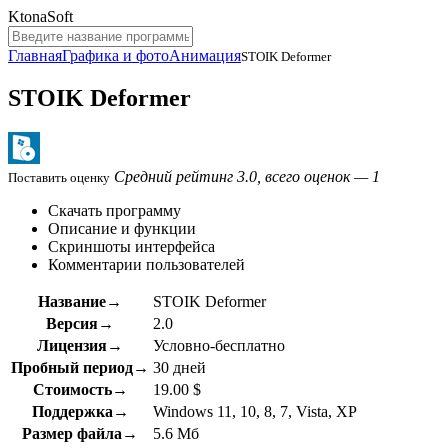
KtonaSoft
Главная
Графика и фото
Анимация
STOIK Deformer
STOIK Deformer
Средний рейтинг 3.0, всего оценок — 1
Поставить оценку
Скачать программу
Описание и функции
Скриншоты интерфейса
Комментарии пользователей
Название→
STOIK Deformer
Версия→
2.0
Лицензия→
Условно-бесплатно
Пробный период→
30 дней
Стоимость→
19.00 $
Поддержка→
Windows 11, 10, 8, 7, Vista, XP
Размер файла→
5.6 Мб