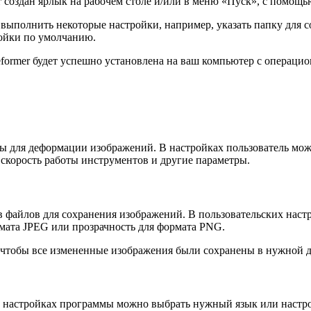
т создан ярлык на рабочем столе и/или в меню «Пуск», с помощь
выполнить некоторые настройки, например, указать папку для с
ройки по умолчанию.
ormer будет успешно установлена на ваш компьютер с операци
 для деформации изображений. В настройках пользователь мож
скорость работы инструментов и другие параметры.
 файлов для сохранения изображений. В пользовательских нас
мата JPEG или прозрачность для формата PNG.
, чтобы все измененные изображения были сохранены в нужной 
В настройках программы можно выбрать нужный язык или настро