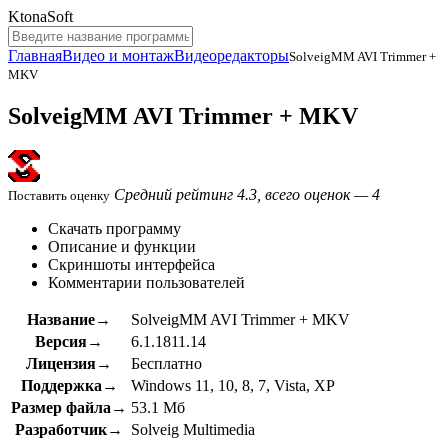
KtonaSoft
Главная
Видео и монтаж
Видеоредакторы
SolveigMM AVI Trimmer +
MKV
SolveigMM AVI Trimmer + MKV
Средний рейтинг 4.3, всего оценок — 4
Поставить оценку
Скачать программу
Описание и функции
Скриншоты интерфейса
Комментарии пользователей
Название→
SolveigMM AVI Trimmer + MKV
Версия→
6.1.1811.14
Лицензия→
Бесплатно
Поддержка→
Windows 11, 10, 8, 7, Vista, XP
Размер файла→
53.1 Мб
Разработчик→
Solveig Multimedia