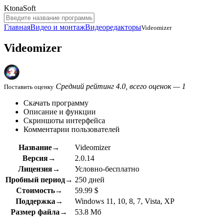
KtonaSoft
Главная
Видео и монтаж
Видеоредакторы
Videomizer
Videomizer
Средний рейтинг 4.0, всего оценок — 1
Поставить оценку
Скачать программу
Описание и функции
Скриншоты интерфейса
Комментарии пользователей
Название→
Videomizer
Версия→
2.0.14
Лицензия→
Условно-бесплатно
Пробный период→
250 дней
Стоимость→
59.99 $
Поддержка→
Windows 11, 10, 8, 7, Vista, XP
Размер файла→
53.8 Мб