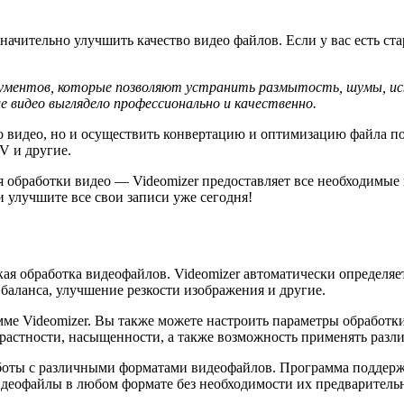
начительно улучшить качество видео файлов. Если у вас есть ст
ументов, которые позволяют устранить размытость, шумы, ис
видео выглядело профессионально и качественно.
о видео, но и осуществить конвертацию и оптимизацию файла п
V и другие.
ля обработки видео — Videomizer предоставляет все необходимы
и улучшите все свои записи уже сегодня!
я обработка видеофайлов. Videomizer автоматически определяе
 баланса, улучшение резкости изображения и другие.
мме Videomizer. Вы также можете настроить параметры обработк
растности, насыщенности, а также возможность применять разл
боты с различными форматами видеофайлов. Программа поддерж
еофайлы в любом формате без необходимости их предваритель