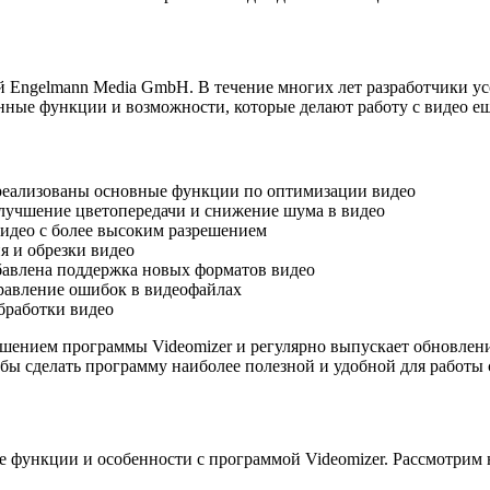
й Engelmann Media GmbH. В течение многих лет разработчики у
нные функции и возможности, которые делают работу с видео е
 реализованы основные функции по оптимизации видео
улучшение цветопередачи и снижение шума в видео
видео с более высоким разрешением
я и обрезки видео
бавлена поддержка новых форматов видео
правление ошибок в видеофайлах
бработки видео
шением программы Videomizer и регулярно выпускает обновлен
ы сделать программу наиболее полезной и удобной для работы 
 функции и особенности с программой Videomizer. Рассмотрим 