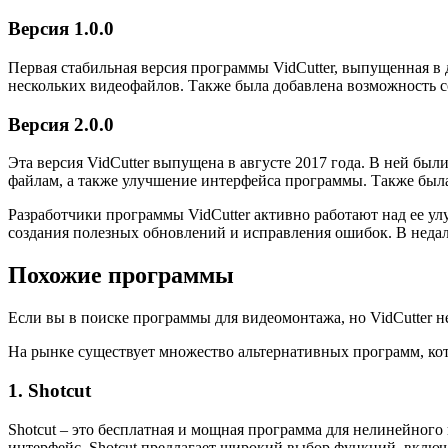
Версия 1.0.0
Первая стабильная версия программы VidCutter, выпущенная в 
нескольких видеофайлов. Также была добавлена возможность с
Версия 2.0.0
Эта версия VidCutter выпущена в августе 2017 года. В ней был
файлам, а также улучшение интерфейса программы. Также была
Разработчики программы VidCutter активно работают над ее 
создания полезных обновлений и исправления ошибок. В неда
Похожие программы
Если вы в поиске программы для видеомонтажа, но VidCutter н
На рынке существует множество альтернативных программ, ко
1. Shotcut
Shotcut – это бесплатная и мощная программа для нелинейног
интерфейс. Shotcut предлагает широкий выбор функций, включа