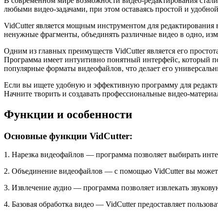
В современном мире возможности видео-редактирования стали 
любыми видео-задачами, при этом оставаясь простой и удобной
VidCutter является мощным инструментом для редактирования 
ненужные фрагменты, объединять различные видео в одно, изме
Одним из главных преимуществ VidCutter является его простота
Программа имеет интуитивно понятный интерфейс, который по
популярные форматы видеофайлов, что делает его универсаль
Если вы ищете удобную и эффективную программу для редактиро
Начните творить и создавать профессиональные видео-материа
Функции и особенности
Основные функции VidCutter:
1. Нарезка видеофайлов — программа позволяет выбирать инт
2. Объединение видеофайлов — с помощью VidCutter вы можете
3. Извлечение аудио — программа позволяет извлекать звукову
4. Базовая обработка видео — VidCutter предоставляет пользо