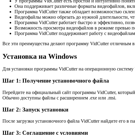
У программы VidCutter есть простой и интуитивно понятн
Она поддерживает различные форматы видеофайлов, вкл
Программа VidCutter также обладает возможностью склеи
Видеофайлы можно обрезать до нужной длительности, чт
Программа VidCutter работает быстро и эффективно, позв
Возможность просмотра видеофайлов в режиме превью по
Программа VidCutter поддерживает работу с видеофайлам
Все эти преимущества делают программу VidCutter отличным в
Установка на Windows
Для установки программы VidCutter на операционную систему
Шаг 1: Получение установочного файла
Перейдите на официальный сайт программы VidCutter, который
Обычно доступны файлы с расширением .exe или .msi.
Шаг 2: Запуск установки
После загрузки установочного файла VidCutter найдите его в 
Шаг 3: Соглашение с условиями