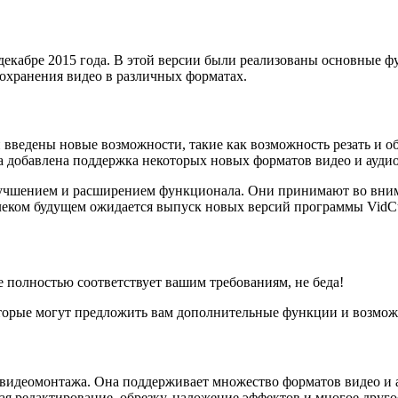
декабре 2015 года. В этой версии были реализованы основные ф
охранения видео в различных форматах.
и введены новые возможности, такие как возможность резать и о
 добавлена поддержка некоторых новых форматов видео и аудио
улучшением и расширением функционала. Они принимают во вним
леком будущем ожидается выпуск новых версий программы VidCu
е полностью соответствует вашим требованиям, не беда!
торые могут предложить вам дополнительные функции и возможн
о видеомонтажа. Она поддерживает множество форматов видео и 
я редактирование, обрезку, наложение эффектов и многое друго