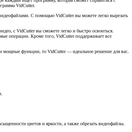
е каждый ищет программу, которая сможет справиться с
грамма VidCutter.
видеофайлами. С помощью VidCutter вы можете легко вырезать
идео, с VidCutter вы сможете легко и быстро освоиться.
е операции. Кроме того, VidCutter поддерживает все
и мощные функции, то VidCutter — идеальное решение для вас.
ы.
асыщенности цветов и яркости, а также обрезать видеофайлы.