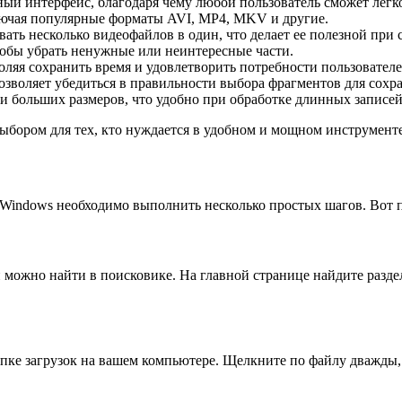
ый интерфейс, благодаря чему любой пользователь сможет легко
ючая популярные форматы AVI, MP4, MKV и другие.
вать несколько видеофайлов в один, что делает ее полезной при
обы убрать ненужные или неинтересные части.
оляя сохранить время и удовлетворить потребности пользователе
зволяет убедиться в правильности выбора фрагментов для сохр
и больших размеров, что удобно при обработке длинных записе
ыбором для тех, кто нуждается в удобном и мощном инструменте
 Windows необходимо выполнить несколько простых шагов. Вот 
 можно найти в поисковике. На главной странице найдите разде
папке загрузок на вашем компьютере. Щелкните по файлу дважды,