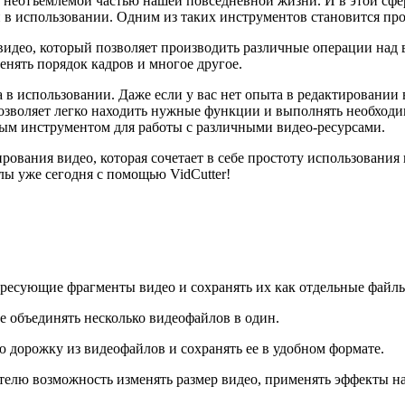
неотъемлемой частью нашей повседневной жизни. И в этой сфер
 в использовании. Одним из таких инструментов становится про
видео, который позволяет производить различные операции над 
нять порядок кадров и многое другое.
 в использовании. Даже если у вас нет опыта в редактировании в
зволяет легко находить нужные функции и выполнять необходимы
ным инструментом для работы с различными видео-ресурсами.
вания видео, которая сочетает в себе простоту использования 
лы уже сегодня с помощью VidCutter!
ересующие фрагменты видео и сохранять их как отдельные файл
 объединять несколько видеофайлов в один.
ю дорожку из видеофайлов и сохранять ее в удобном формате.
вателю возможность изменять размер видео, применять эффекты н