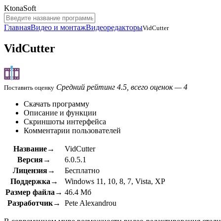
KtonaSoft
Главная
Видео и монтаж
Видеоредакторы
VidCutter
VidCutter
Средний рейтинг 4.5, всего оценок — 4
Поставить оценку
Скачать программу
Описание и функции
Скриншоты интерфейса
Комментарии пользователей
Название→
VidCutter
Версия→
6.0.5.1
Лицензия→
Бесплатно
Поддержка→
Windows 11, 10, 8, 7, Vista, XP
Размер файла→
46.4 Мб
Разработчик→
Pete Alexandrou