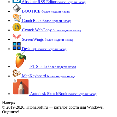
Absolute RSS Editor
более недели назад
BOOTICE
более недели назад
ComicRack
более недели назад
Cyotek WebCopy
более недели назад
ScreenWings
более недели назад
Desktops
более недели назад
FL Studio
более недели назад
MapKeyboard
более недели назад
Autodesk SketchBook
более недели назад
Наверх
© 2019-2026, KtonaSoft.ru — каталог софта для Windows.
Оцените!