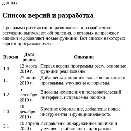
данных.
Список версий и разработка
Программа pserv активно развивается, и разработчики
регулярно выпускают обновления, в которых исправляют
ошибки и добавляют новые функции. Вот список некоторых
версий программы pserv:
Дата
Версия
Описание
релиза
12 марта
Первая версия программы pserv, основные
1.0
2019 г.
функции реализованы.
27 июня
Добавлены дополнительные возможности
1.1
2019 г.
программы, улучшены алгоритмы.
5
Внесены изменения в пользовательский
1.2
сентября
интерфейс, исправлены ошибки.
2019 г.
18
Крупное обновление, добавлены новые
2.0
декабря
инструменты и функциональность.
2019 г.
10 апреля
Исправлены обнаруженные ошибки и
2.1
2020 г.
улучшена стабильность программы.