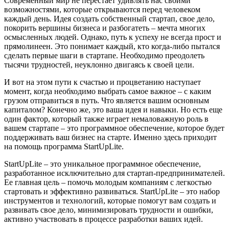
Современный мир не перестает удивлять нас своими
возможностями, которые открываются перед человеком
каждый день. Идея создать собственный стартап, свое дело,
покорить вершины бизнеса и разбогатеть – мечта многих
осмысленных людей. Однако, путь к успеху не всегда прост и
прямолинеен. Это понимает каждый, кто когда-либо пытался
сделать первые шаги в стартапе. Необходимо преодолеть
тысячи трудностей, неуклонно двигаясь к своей цели.
И вот на этом пути к счастью и процветанию наступает
момент, когда необходимо выбрать самое важное – с каким
грузом отправиться в путь. Что является вашим основным
капиталом? Конечно же, это ваша идея и навыки. Но есть еще
один фактор, который также играет немаловажную роль в
вашем стартапе – это программное обеспечение, которое будет
поддерживать ваш бизнес на старте. Именно здесь приходит
на помощь программа StartUpLite.
StartUpLite – это уникальное программное обеспечение,
разработанное исключительно для стартап-предпринимателей.
Ее главная цель – помочь молодым компаниям с легкостью
стартовать и эффективно развиваться. StartUpLite – это набор
инструментов и технологий, которые помогут вам создать и
развивать свое дело, минимизировать трудности и ошибки,
активно участвовать в процессе разработки ваших идей.